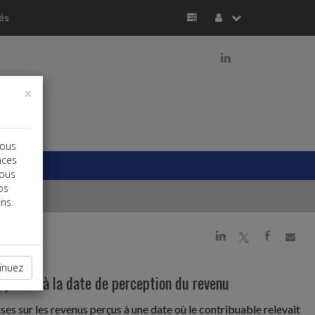
és
j
×
vous
nces
vous
os
ns.
j
a
b
inuez
'apprécie à la date de perception du revenu
ses sur les revenus perçus à une date où le contribuable relevait