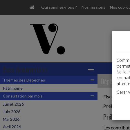
Qui sommes-nous ?
Nos missions
Nos coord
Comme t
permet
Base documentaire
(veille
connai
Dépêches
Thémes des Dépêches
attente
Patrimoine
Gérer 
Consultation par mois
Fiscal,Patrim
Juillet 2026
Prélèvement
Juin 2026
Prélèvements
Mai 2026
Avril 2026
Les contribut