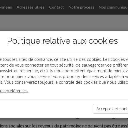
onnées
Adresses utiles
Contact
Notre process
Nos communiqu
Politique relative aux cookies
ous les sites de confiance, ce site utilise des cookies. Les cookies 
tent de vous connecter en tout sécurité, de sauvegarder vos préfére
, newsletter, recherche, etc.). Ils nous permettent également de mieux 
tre pour mieux vous servir et vous proposer des services adaptés à v
s. Vous conserverez toujours le contrôle des cookies que nous utiliso
vos préférences
oine
s sociaux
Acceptez et cont
 sociaux : l'affiliation à titre obligatoire à l'étranger s
ions sociales sur les revenus du patrimoine ne peuvent pas être assi