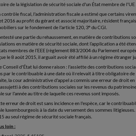
toire de la législation de sécurité sociale d'un État membre de l'UE
un contrôle fiscal, l'administration fiscale a estimé que certains v
t 2016 au profit du gérant et associé majoritaire, résident françai
obiliers sur le fondement de l'article 120, 3° du CGI.
ontesté une partie du rehaussement, en matière de contributions so
slations en matière de sécurité sociale, dont l’application a été ét
États membres de l’EEE (règlement 883/2004 du Parlement europée
çue le 8 août 2015, il arguait avoir été affilié à un régime étranger 
le Conseil d'État lui donne raison : l'assiette des contributions so
 par le contribuable à une date où il relevait à titre obligatoire de
uite, la cour administrative d'appel a commis une erreur de droit e
assujetti à des contributions sociales sur les revenus du patrimoin
le sur l'année au titre de laquelle ces revenus sont imposés.
te erreur de droit est sans incidence en l'espèce, car le contribuable 
ale luxembourgeois à la date du versement des sommes litigieuses. I
15 au seul régime de sécurité sociale français.
s loin :
 fiscal,
2025
, §
45105