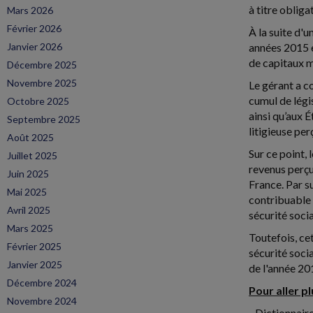
à titre obliga
Mars 2026
Février 2026
À la suite d'
Janvier 2026
années 2015 e
de capitaux m
Décembre 2025
Novembre 2025
Le gérant a c
cumul de légi
Octobre 2025
ainsi qu’aux 
Septembre 2025
litigieuse per
Août 2025
Sur ce point, 
Juillet 2025
revenus perçus
Juin 2025
France. Par s
Mai 2025
contribuable 
Avril 2025
sécurité socia
Mars 2025
Toutefois, cet
Février 2025
sécurité soci
Janvier 2025
de l'année 20
Décembre 2024
Pour aller plu
Novembre 2024
- Dictionnaire