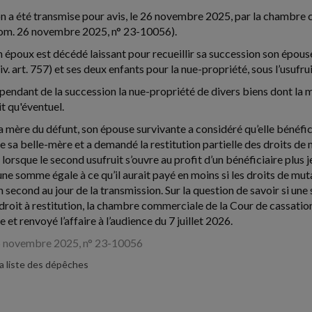
n a été transmise pour avis, le 26 novembre 2025, par la chambre
 com. 26 novembre 2025, n° 23-10056).
n époux est décédé laissant pour recueillir sa succession son épouse 
civ. art. 757) et ses deux enfants pour la nue-propriété, sous l’usufru
endant de la succession la nue-propriété de divers biens dont la mèr
it qu'éventuel.
a mère du défunt, son épouse survivante a considéré qu’elle bénéficia
 de sa belle-mère et a demandé la restitution partielle des droits 
 lorsque le second usufruit s’ouvre au profit d’un bénéficiaire plus
une somme égale à ce qu’il aurait payé en moins si les droits de muta
en second au jour de la transmission. Sur la question de savoir si une
 droit à restitution, la chambre commerciale de la Cour de cassation 
 et renvoyé l’affaire à l’audience du 7 juillet 2026.
6 novembre 2025, n° 23-10056
la liste des dépêches