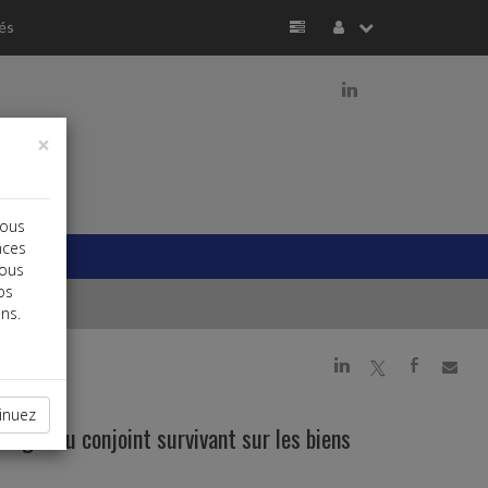
és
j
×
vous
nces
vous
os
ns.
j
a
b
inuez
légal du conjoint survivant sur les biens