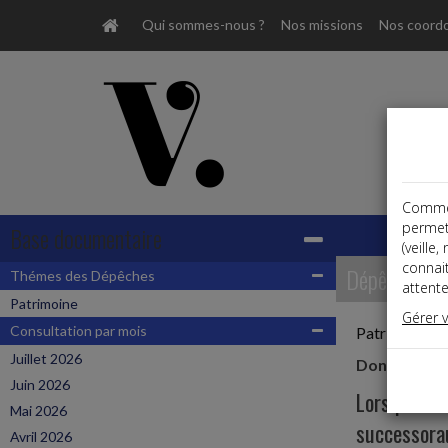
Qui sommes-nous ?
Nos missions
Nos coord
Comme t
permet
Base documentaire
(veille
connai
Dépêches
Thémes des Dépêches
attente
Patrimoine
Gérer 
Consultation par mois
Patrimoine
Juillet 2026
Donations e
Juin 2026
Lorsqu’une 
Mai 2026
successorau
Avril 2026