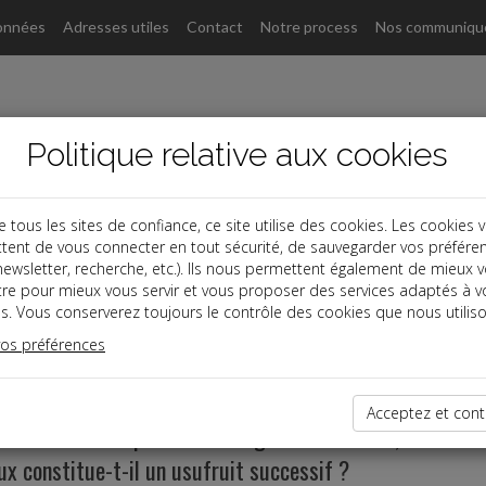
onnées
Adresses utiles
Contact
Notre process
Nos communiqu
Politique relative aux cookies
ous les sites de confiance, ce site utilise des cookies. Les cookies 
tent de vous connecter en tout sécurité, de sauvegarder vos préfére
, newsletter, recherche, etc.). Ils nous permettent également de mieux 
tre pour mieux vous servir et vous proposer des services adaptés à v
s. Vous conserverez toujours le contrôle des cookies que nous utiliso
vos préférences
t successions
Acceptez et cont
succession comprend un bien grevé d’usufruit, l’usufruit 
x constitue-t-il un usufruit successif ?