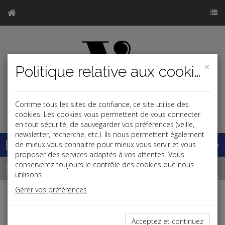
×
Politique relative aux cookies
Comme tous les sites de confiance, ce site utilise des
j
cookies. Les cookies vous permettent de vous connecter
en tout sécurité, de sauvegarder vos préférences (veille,
newsletter, recherche, etc.). Ils nous permettent également
Base documentaire
de mieux vous connaitre pour mieux vous servir et vous
proposer des services adaptés à vos attentes. Vous
Dépêches
conserverez toujours le contrôle des cookies que nous
utilisons.
Gérer vos préférences
j
a
b
Fiscal,Patrimoine
Acceptez et continuez