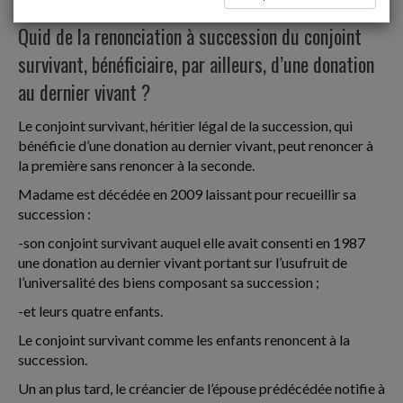
Donations et successions
Quid de la renonciation à succession du conjoint
survivant, bénéficiaire, par ailleurs, d’une donation
au dernier vivant ?
Le conjoint survivant, héritier légal de la succession, qui
bénéficie d’une donation au dernier vivant, peut renoncer à
la première sans renoncer à la seconde.
Madame est décédée en 2009 laissant pour recueillir sa
succession :
-son conjoint survivant auquel elle avait consenti en 1987
une donation au dernier vivant portant sur l’usufruit de
l’universalité des biens composant sa succession ;
-et leurs quatre enfants.
Le conjoint survivant comme les enfants renoncent à la
succession.
Un an plus tard, le créancier de l’épouse prédécédée notifie à