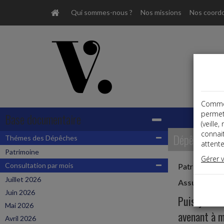
Qui sommes-nous ?
Nos missions
Nos coord
Comme t
permet
Base documentaire
(veille
connai
Dépêches
Thémes des Dépêches
attente
Patrimoine
Gérer 
Consultation par mois
Patrimoine
Juillet 2026
Assurance-v
Juin 2026
Puis-je rév
Mai 2026
avenant à m
Avril 2026