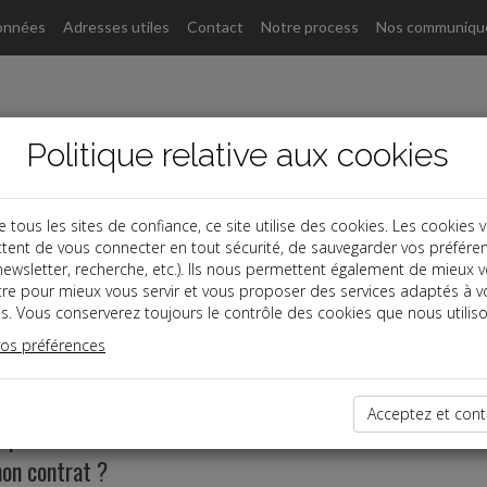
onnées
Adresses utiles
Contact
Notre process
Nos communiqu
Politique relative aux cookies
ous les sites de confiance, ce site utilise des cookies. Les cookies 
tent de vous connecter en tout sécurité, de sauvegarder vos préfére
, newsletter, recherche, etc.). Ils nous permettent également de mieux 
tre pour mieux vous servir et vous proposer des services adaptés à v
s. Vous conserverez toujours le contrôle des cookies que nous utiliso
vos préférences
ie
Acceptez et cont
oquer les bénéficiaires de mon contrat d’assurance-vie 
on contrat ?