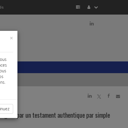
és
j
×
vous
nces
vous
os
ns.
j
a
b
inuez
désignés par un testament authentique par simple