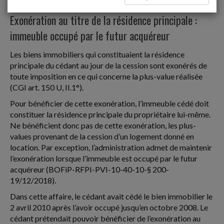
Mutations d'immeubles
Exonération au titre de la résidence principale :
immeuble occupé par le futur acquéreur
Les biens immobiliers qui constituaient la résidence
principale du cédant au jour de la cession sont exonérés de
toute imposition en ce qui concerne la plus-value réalisée
(CGI art. 150 U, II.1°).
Pour bénéficier de cette exonération, l’immeuble cédé doit
constituer la résidence principale du propriétaire lui-même.
Ne bénéficient donc pas de cette exonération, les plus-
values provenant de la cession d’un logement donné en
location. Par exception, l’administration admet de maintenir
l’exonération lorsque l’immeuble est occupé par le futur
acquéreur (BOFiP-RFPI-PVI-10-40-10-§ 200-
19/12/2018).
Dans cette affaire, le cédant avait cédé le bien immobilier le
2 avril 2010 après l’avoir occupé jusqu’en octobre 2008. Le
cédant prétendait pouvoir bénéficier de l’exonération au