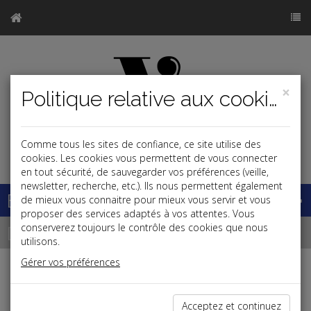
×
Politique relative aux cookies
Comme tous les sites de confiance, ce site utilise des
j
cookies. Les cookies vous permettent de vous connecter
en tout sécurité, de sauvegarder vos préférences (veille,
newsletter, recherche, etc.). Ils nous permettent également
Base documentaire
de mieux vous connaitre pour mieux vous servir et vous
proposer des services adaptés à vos attentes. Vous
Dépêches
conserverez toujours le contrôle des cookies que nous
utilisons.
Gérer vos préférences
j
a
b
Patrimoine
Acceptez et continuez