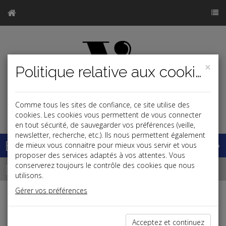
×
Politique relative aux cookies
Comme tous les sites de confiance, ce site utilise des
j
cookies. Les cookies vous permettent de vous connecter
en tout sécurité, de sauvegarder vos préférences (veille,
newsletter, recherche, etc.). Ils nous permettent également
Base documentaire
de mieux vous connaitre pour mieux vous servir et vous
proposer des services adaptés à vos attentes. Vous
Dépêches
conserverez toujours le contrôle des cookies que nous
utilisons.
Gérer vos préférences
j
a
b
Patrimoine
Acceptez et continuez