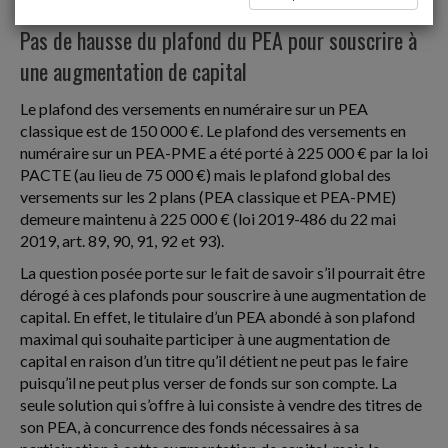
Placements financiers
Pas de hausse du plafond du PEA pour souscrire à
une augmentation de capital
Le plafond des versements en numéraire sur un PEA
classique est de 150 000 €. Le plafond des versements en
numéraire sur un PEA-PME a été porté à 225 000 € par la loi
PACTE (au lieu de 75 000 €) mais le plafond global des
versements sur les 2 plans (PEA classique et PEA-PME)
demeure maintenu à 225 000 € (loi 2019-486 du 22 mai
2019, art. 89, 90, 91, 92 et 93).
La question posée porte sur le fait de savoir s’il pourrait être
dérogé à ces plafonds pour souscrire à une augmentation de
capital. En effet, le titulaire d’un PEA abondé à son plafond
maximal qui souhaite participer à une augmentation de
capital en raison d’un titre qu’il détient ne peut pas le faire
puisqu’il ne peut plus verser de fonds sur son compte. La
seule solution qui s’offre à lui consiste à vendre des titres de
son PEA, à concurrence des fonds nécessaires à sa