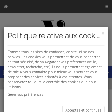
×
Politique relative aux cookies
Comme tous les sites de confiance, ce site utilise des
j
cookies. Les cookies vous permettent de vous connecter
en tout sécurité, de sauvegarder vos préférences (veille,
newsletter, recherche, etc.). Ils nous permettent également
Base documentaire
de mieux vous connaitre pour mieux vous servir et vous
proposer des services adaptés à vos attentes. Vous
Dépêches
conserverez toujours le contrôle des cookies que nous
utilisons.
Gérer vos préférences
j
a
b
Fiscal,Patrimoine
Acceptez et continuez