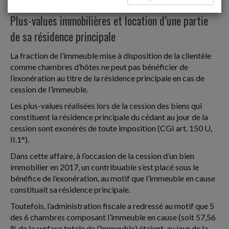
Plus-values immobilières
Plus-values immobilières et location d’une partie
de sa résidence principale
La fraction de l’immeuble mise à disposition de la clientèle
comme chambres d’hôtes ne peut pas bénéficier de
l’exonération au titre de la résidence principale en cas de
cession de l’immeuble.
Les plus-values réalisées lors de la cession des biens qui
constituent la résidence principale du cédant au jour de la
cession sont exonérés de toute imposition (CGI art. 150 U,
II.1°).
Dans cette affaire, à l’occasion de la cession d’un bien
immobilier en 2017, un contribuable s’est placé sous le
bénéfice de l’exonération, au motif que l’immeuble en cause
constituait sa résidence principale.
Toutefois, l’administration fiscale a redressé au motif que 5
des 6 chambres composant l’immeuble en cause (soit 57,56
% de la surface totale de l’immeuble) étaient, au jour de la