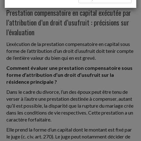
Famille
Prestation compensatoire en capital exécutée par
l’attribution d’un droit d’usufruit : précisions sur
l’évaluation
L’exécution de la prestation compensatoire en capital sous
forme de l’attribution d’un droit d’usufruit doit tenir compte
de l’entière valeur du bien qui en est grevé.
Comment évaluer une prestation compensatoire sous
forme d’attribution d’un droit d’usufruit sur la
résidence principale ?
Dans le cadre du divorce, l’un des époux peut être tenu de
verser à l’autre une prestation destinée à compenser, autant
qu’il est possible, la disparité que la rupture du mariage crée
dans les conditions de vie respectives. Cette prestation a un
caractère forfaitaire.
Elle prend la forme d’un capital dont le montant est fixé par
le juge (c. civ. art. 270). Le juge peut notamment décider de