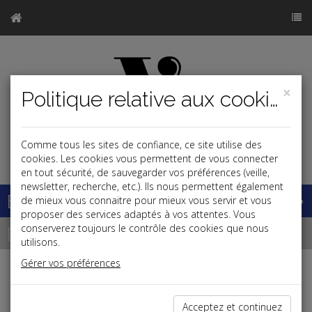
×
Politique relative aux cookies
Comme tous les sites de confiance, ce site utilise des
j
cookies. Les cookies vous permettent de vous connecter
en tout sécurité, de sauvegarder vos préférences (veille,
newsletter, recherche, etc.). Ils nous permettent également
Base documentaire
de mieux vous connaitre pour mieux vous servir et vous
proposer des services adaptés à vos attentes. Vous
Dépêches
conserverez toujours le contrôle des cookies que nous
utilisons.
Gérer vos préférences
j
a
b
Patrimoine
Acceptez et continuez