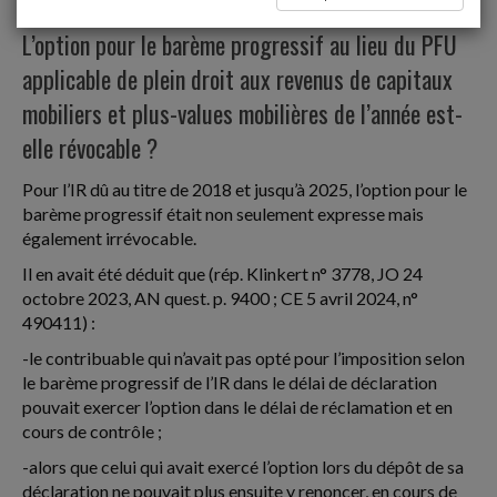
Calcul et paiement de l'impôt sur le revenu
L’option pour le barème progressif au lieu du PFU
applicable de plein droit aux revenus de capitaux
mobiliers et plus-values mobilières de l’année est-
elle révocable ?
Pour l’IR dû au titre de 2018 et jusqu’à 2025, l’option pour le
barème progressif était non seulement expresse mais
également irrévocable.
Il en avait été déduit que (rép. Klinkert n° 3778, JO 24
octobre 2023, AN quest. p. 9400 ; CE 5 avril 2024, n°
490411) :
-le contribuable qui n’avait pas opté pour l’imposition selon
le barème progressif de l’IR dans le délai de déclaration
pouvait exercer l’option dans le délai de réclamation et en
cours de contrôle ;
-alors que celui qui avait exercé l’option lors du dépôt de sa
déclaration ne pouvait plus ensuite y renoncer, en cours de