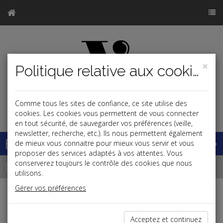
×
Politique relative aux cookies
Comme tous les sites de confiance, ce site utilise des
j
cookies. Les cookies vous permettent de vous connecter
en tout sécurité, de sauvegarder vos préférences (veille,
newsletter, recherche, etc.). Ils nous permettent également
Base documentaire
de mieux vous connaitre pour mieux vous servir et vous
proposer des services adaptés à vos attentes. Vous
Dépêches
conserverez toujours le contrôle des cookies que nous
utilisons.
Gérer vos préférences
j
a
b
Patrimoine
Acceptez et continuez