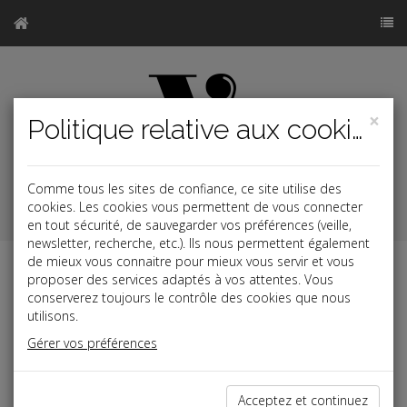
×
Politique relative aux cookies
Comme tous les sites de confiance, ce site utilise des
j
cookies. Les cookies vous permettent de vous connecter
en tout sécurité, de sauvegarder vos préférences (veille,
newsletter, recherche, etc.). Ils nous permettent également
de mieux vous connaitre pour mieux vous servir et vous
Espace mon dossier
proposer des services adaptés à vos attentes. Vous
conserverez toujours le contrôle des cookies que nous
Le dossier client est un espace sécurisé qui fait appel au
utilisons.
protocole SSl (Secure Sockets Layer).
Gérer vos préférences
Pour y accéder, merci de vous identifier.
Acceptez et continuez