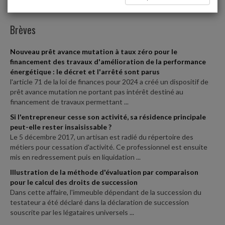
Flashs
Brèves
Nouveau prêt avance mutation à taux zéro pour le
financement des travaux d'amélioration de la performance
énergétique : le décret et l'arrêté sont parus
l'article 71 de la loi de finances pour 2024 a créé un dispositif de
prêt avance mutation ne portant pas intérêt destiné au
financement de travaux permettant ...
Si l'entrepreneur cesse son activité, sa résidence principale
peut-elle rester insaisissable ?
Le 5 décembre 2017, un artisan est radié du répertoire des
métiers pour cessation d'activité. Ce professionnel est ensuite
mis en redressement puis en liquidation ...
Illustration de la méthode d'évaluation par comparaison
pour le calcul des droits de succession
Dans cette affaire, l'immeuble dépendant de la succession du
testateur a été déclaré dans la déclaration de succession
souscrite par les légataires universels ...