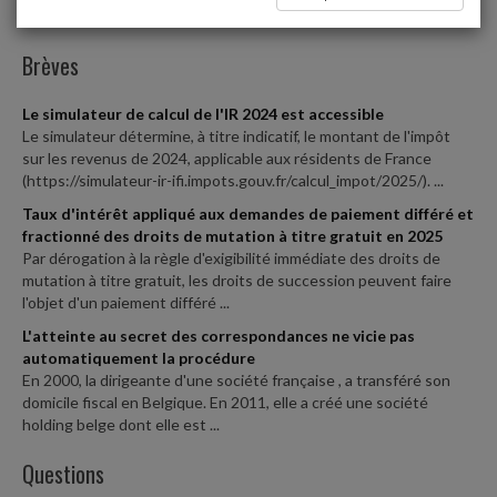
Flashs
Brèves
Le simulateur de calcul de l'IR 2024 est accessible
Le simulateur détermine, à titre indicatif, le montant de l'impôt
sur les revenus de 2024, applicable aux résidents de France
(https://simulateur-ir-ifi.impots.gouv.fr/calcul_impot/2025/). ...
Taux d'intérêt appliqué aux demandes de paiement différé et
fractionné des droits de mutation à titre gratuit en 2025
Par dérogation à la règle d'exigibilité immédiate des droits de
mutation à titre gratuit, les droits de succession peuvent faire
l'objet d'un paiement différé ...
L'atteinte au secret des correspondances ne vicie pas
automatiquement la procédure
En 2000, la dirigeante d'une société française , a transféré son
domicile fiscal en Belgique. En 2011, elle a créé une société
holding belge dont elle est ...
Questions