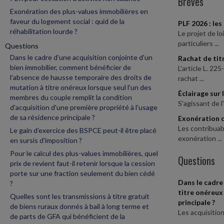
Brèves
Exonération des plus-values immobilières en
faveur du logement social : quid de la
PLF 2026 : les
réhabilitation lourde ?
Le projet de l
particuliers ...
Questions
Dans le cadre d'une acquisition conjointe d'un
Rachat de tit
bien immobilier, comment bénéficier de
L'article L. 2
l'absence de hausse temporaire des droits de
rachat ...
mutation à titre onéreux lorsque seul l'un des
Éclairage sur 
membres du couple remplit la condition
S'agissant de l
d'acquisition d'une première propriété à l'usage
de sa résidence principale ?
Exonération d
Les contribuab
Le gain d'exercice des BSPCE peut-il être placé
exonération ...
en sursis d'imposition ?
Pour le calcul des plus-values immobilières, quel
Questions
prix de revient faut-il retenir lorsque la cession
porte sur une fraction seulement du bien cédé
Dans le cadre
?
titre onéreux
Quelles sont les transmissions à titre gratuit
principale ?
de biens ruraux donnés à bail à long terme et
Les acquisitio
de parts de GFA qui bénéficient de la
...