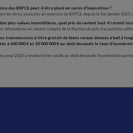
cice des BSPCE peut-il être placé en sursis d'imposition ?
ion de titres souscrits en exercice de BSPCE depuis le 1er janvier 2025, i
 des plus-values immobilières, quel prix de revient faut-il retenir lo
st déterminée en tenant compte de la fraction du prix d'acquisition afféren
es transmissions à titre gratuit de biens ruraux donnés à bail à lon
tés à 600 000 € et 20 000 000 € au-delà desquels le taux d'exonérati
ces pour 2025 a revalorisé les seuils au-delà desquels l'exonération partie