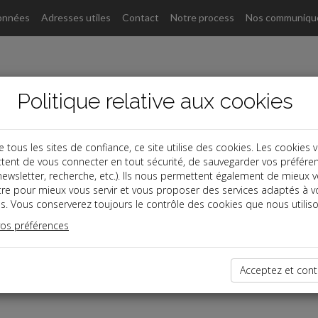
onnées
Adresses utiles
Contact
Notre process
Nos communiqu
Politique relative aux cookies
ous les sites de confiance, ce site utilise des cookies. Les cookies 
tent de vous connecter en tout sécurité, de sauvegarder vos préfére
, newsletter, recherche, etc.). Ils nous permettent également de mieux 
tre pour mieux vous servir et vous proposer des services adaptés à v
s. Vous conserverez toujours le contrôle des cookies que nous utiliso
vos préférences
r du 17/10/2025
Acceptez et cont