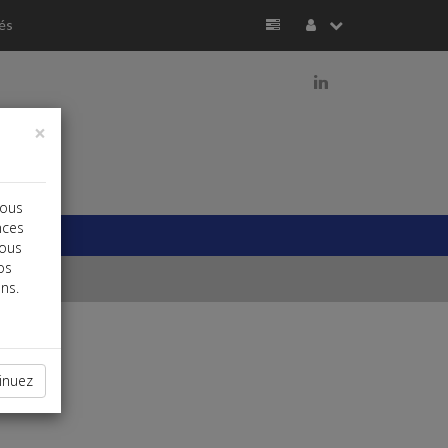
és
j
×
vous
nces
vous
os
ns.
inuez