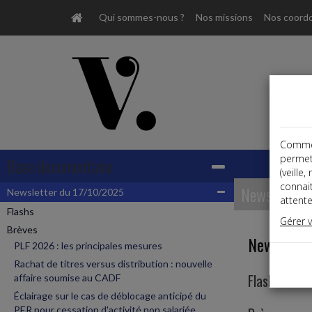
Qui sommes-nous ?
Nos missions
Nos coord
Comme t
permet
Base documentaire
(veille
connai
Newsletter
Newsletter du 17/10/2025
attente
Flashs
Gérer 
Brèves
Newslette
PLF 2026 : les principales mesures
Rachat de titres versus distribution : nouvelle
Flashs
affaire soumise au CADF
Éclairage sur le cas de déblocage anticipé du
PER pour cessation d'activité non salariée