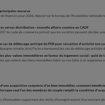
 principales mesures
oi de finances pour 2026, déposé sur le bureau de l'Assemblée nationale
res versus distribution : nouvelle affaire soumise au CADF
25-207 du code de commerce prévoit que les sociétés peuvent décider une
le cas de déblocage anticipé du PER pour cessation d'activité non sa
'épargne retraite, la loi Pacte a harmonisé les cas de déblocage anticipé du
es plus-values immobilières en faveur du logement social : quid de la
les qui cèdent des biens immobiliers bâtis ou non bâtis à un organisme e
 d'une acquisition conjointe d'un bien immobilier, comment bénéfici
 lorsque seul l'un des membres du couple remplit la condition d'acqu
ns d'immeubles supportent des droits d'enregistrement d'un montant glo