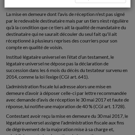
réception de la mise en demeure signé par le voisin
La mise en demeure dont l'avis de réception n'est pas signé
par le redevable destinataire mais par un tiers n’est régulière
qu’à la condition que ce tiers ait la qualité de mandataire du
destinataire qui ne saurait découler du seul fait qu'il ait
réceptionné à plusieurs reprises des courriers pour son
compte en qualité de voisin.
Institué légataire universel en l’état d’un testament, le
légataire universel ne dépose pas la déclaration de
succession dans les 6 mois du décès du testateur survenu en
2014, comme la loi l’exige (CGI art. 641).
L’administration fiscale lui adresse alors une mise en
demeure d’avoir à déposer celle-ci par lettre recommandée
avec demande d'avis de réception le 30 mai 2017 et faute de
réponse, lui notifie une majoration de 40 % (CGI art. 1728).
Contestant avoir reçu la mise en demeure du 30 mai 2017, le
légataire universel assigne l'administration fiscale aux fins
de dégrèvement de la majoration mise à sa charge et,