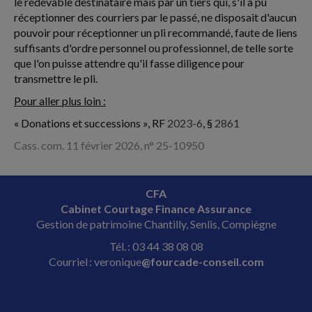
le redevable destinataire mais par un tiers qui, s'il a pu
réceptionner des courriers par le passé, ne disposait d'aucun
pouvoir pour réceptionner un pli recommandé, faute de liens
suffisants d'ordre personnel ou professionnel, de telle sorte
que l'on puisse attendre qu'il fasse diligence pour
transmettre le pli.
Pour aller plus loin :
« Donations et successions », RF
2023-6
, §
2861
Cass. com. 11 février 2026, n° 25-10950
CFA
Cabinet Courtage Finance Assurance
Gestion de patrimoine Chantilly, Senlis, Compiègne
Tél. : 03 44 38 08 08
Courriel : veronique
@fourcade-conseil.com