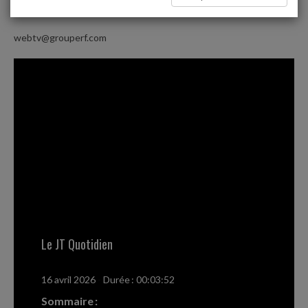
avec le JT Quotidien
webtv@grouperf.com
Le JT Quotidien
16 avril 2026
-
Durée : 00:03:52
Sommaire :