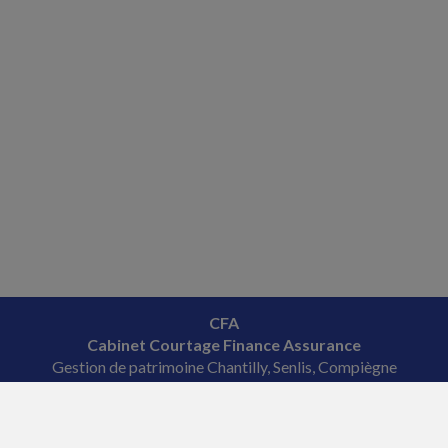
CFA
Cabinet Courtage Finance Assurance
Gestion de patrimoine Chantilly, Senlis, Compiègne
Tél. : 03 44 38 08 08
Courriel : veronique
@fourcade-conseil.com