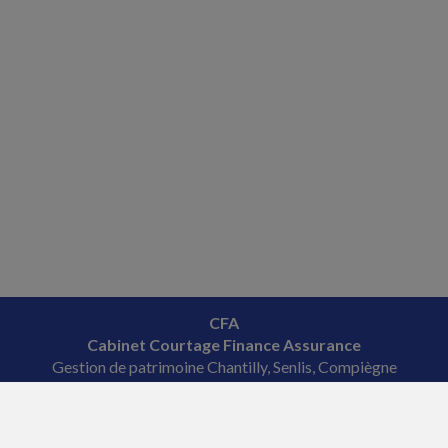
CFA
Cabinet Courtage Finance Assurance
Gestion de patrimoine Chantilly, Senlis, Compiègne
Tél. : 03 44 38 08 08
Courriel : veronique
@fourcade-conseil.com