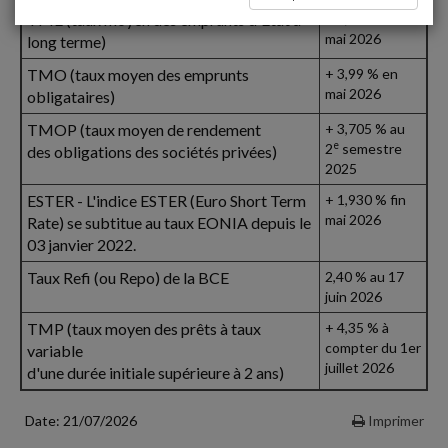
TME (taux moyen des emprunts d'Etat à
+ 3,79 % en
mai 2026
long terme)
TMO (taux moyen des emprunts
+ 3,99 % en
mai 2026
obligataires)
TMOP (taux moyen de rendement
+ 3,705 % au
e
2
semestre
des obligations des sociétés privées)
2025
ESTER - L'indice ESTER (Euro Short Term
+ 1,930 % fin
mai 2026
Rate) se subtitue au taux EONIA depuis le
03 janvier 2022.
Taux Refi (ou Repo) de la BCE
2,40 % au 17
juin 2026
TMP (taux moyen des prêts à taux
+ 4,35 % à
compter du 1er
variable
juillet 2026
d'une durée initiale supérieure à 2 ans)
Date: 21/07/2026
Imprimer