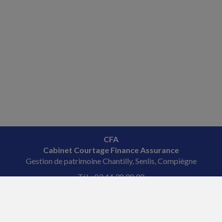
CFA
Cabinet Courtage Finance Assurance
Gestion de patrimoine Chantilly, Senlis, Compiègne
Tél. : 03 44 38 08 08
Courriel : veronique
@fourcade-conseil.com