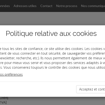
onnées
Adresses utiles
Contact
Notre process
Nos communiqu
Politique relative aux cookies
ous les sites de confiance, ce site utilise des cookies. Les cookies 
tent de vous connecter en tout sécurité, de sauvegarder vos préfére
, newsletter, recherche, etc.). Ils nous permettent également de mieux 
tre pour mieux vous servir et vous proposer des services adaptés à v
aires
Paragraphe
s. Vous conserverez toujours le contrôle des cookies que nous utiliso
vos préférences
des
c l'administration
Acceptez et cont
t
[CF]
FORM]
TVA]