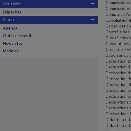
Commissions 
Actu Web
Commissions de
Dépêches
Comptes à l'é
Outils
Conciliateur f
Consolidatio
Agenda
Contrôle des 
Outils de calcul
Contrôle fisc
Newsletter
Conventions f
Crédit de TV
Modèles
Dation en pa
Déclaration d
Déclaration d
Déclaration d
Déclaration d
Déclaration e
Déclaration 
Déclaration po
Déclarations 
Déclarations 
Déclarations 
Défaut ou ret
Défaut ou re