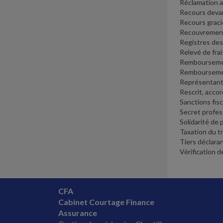
Réclamation a
Recours devan
Recours grac
Recouvrement
Registres des
Relevé de fra
Rembourseme
Remboursemen
Représentant
Rescrit, accor
Sanctions fis
Secret profe
Solidarité de
Taxation du tra
Tiers déclara
Vérification 
CFA
Cabinet Courtage Finance
Assurance