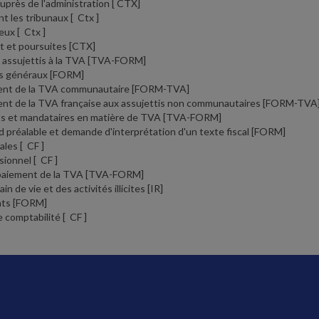
uprès de l'administration
[ CTX]
t les tribunaux
[ Ctx ]
ieux
[ Ctx ]
 et poursuites
[CTX]
 assujettis à la TVA
[TVA-FORM]
is généraux
[FORM]
nt de la TVA communautaire
[FORM-TVA]
t de la TVA française aux assujettis non communautaires
[FORM-TVA
s et mandataires en matière de TVA
[TVA-FORM]
d préalable et demande d'interprétation d'un texte fiscal
[FORM]
cales
[ CF ]
ssionnel
[ CF ]
 paiement de la TVA
[TVA-FORM]
in de vie et des activités illicites
[IR]
nts
[FORM]
de comptabilité
[ CF ]