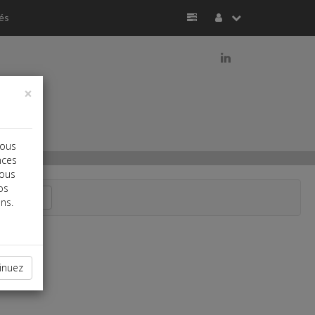
és
j
×
vous
nces
vous
os
Recherche
ns.
inuez