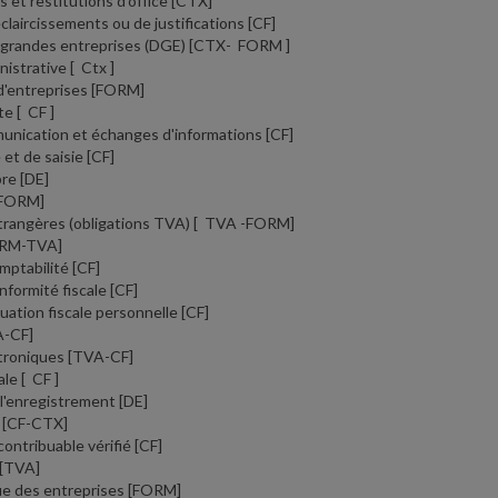
et restitutions d'office
[CTX]
laircissements ou de justifications
[CF]
 grandes entreprises (DGE)
[CTX- FORM ]
nistrative
[ Ctx ]
 d'entreprises
[FORM]
ête
[ CF ]
unication et échanges d'informations
[CF]
e et de saisie
[CF]
bre
[DE]
FORM]
trangères (obligations TVA)
[ TVA -FORM]
RM-TVA]
mptabilité
[CF]
formité fiscale
[CF]
uation fiscale personnelle
[CF]
A-CF]
ctroniques
[TVA-CF]
cale
[ CF ]
 l'enregistrement
[DE]
e
[CF-CTX]
contribuable vérifié
[CF]
[TVA]
ue des entreprises
[FORM]