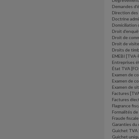
Dégrèvements 
Demandes d'éc
Direction des
Doctrine admi
Domiciliation
Droit d'enqu
Droit de comm
Droit de visit
Droits de tim
EMEBI
[TVA-
Entreprises é
État TVA
[FO
Examen de co
Examen de con
Examen de sit
Factures
[TV
Factures éle
Flagrance fis
Formalités de
Fraude fiscal
Garanties du 
Guichet TVA
Guichet uniq