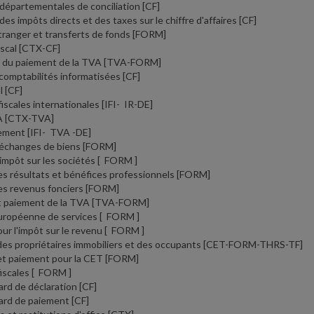
départementales de conciliation
[CF]
s impôts directs et des taxes sur le chiffre d'affaires
[CF]
tranger et transferts de fonds
[FORM]
iscal
[CTX-CF]
n du paiement de la TVA
[TVA-FORM]
comptabilités informatisées
[CF]
al
[CF]
iscales internationales
[IFI- IR-DE]
A
[CTX-TVA]
iement
[IFI- TVA -DE]
'échanges de biens
[FORM]
'impôt sur les sociétés
[ FORM ]
es résultats et bénéfices professionnels
[FORM]
es revenus fonciers
[FORM]
t paiement de la TVA
[TVA-FORM]
européenne de services
[ FORM ]
ur l'impôt sur le revenu
[ FORM ]
des propriétaires immobiliers et des occupants
[CET-FORM-THRS-TF]
et paiement pour la CET
[FORM]
fiscales
[ FORM ]
ard de déclaration
[CF]
tard de paiement
[CF]