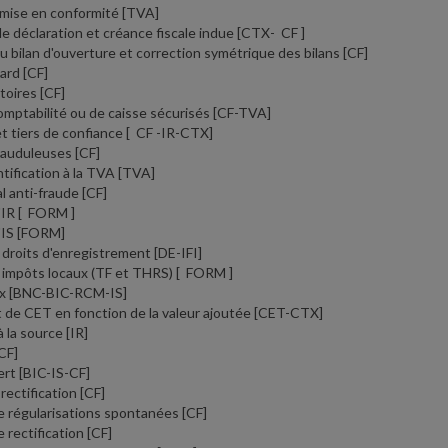
 mise en conformité
[TVA]
de déclaration et créance fiscale indue
[CTX- CF ]
du bilan d'ouverture et correction symétrique des bilans
[CF]
tard
[CF]
toires
[CF]
comptabilité ou de caisse sécurisés
[CF-TVA]
t tiers de confiance
[ CF -IR-CTX]
rauduleuses
[CF]
tification à la TVA
[TVA]
al anti-fraude
[CF]
'IR
[ FORM ]
'IS
[FORM]
 droits d'enregistrement
[DE-IFI]
 impôts locaux (TF et THRS)
[ FORM ]
ux
[BNC-BIC-RCM-IS]
de CET en fonction de la valeur ajoutée
[CET-CTX]
 la source
[IR]
CF]
fert
[BIC-IS-CF]
rectification
[CF]
e régularisations spontanées
[CF]
 rectification
[CF]