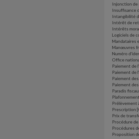
Injonction de
Insuffisance 
Intangibilité 
Intérêt de re
Intérêts mora
Logiciels de 
Mandataires e
Manœuvres f
Numéro d'iden
Office nation
Paiement de l
Paiement de l
Paiement des
Paiement des
Paradis fisca
Plafonnement 
Prélèvement à
Prescription
[
Prix de trans
Procédure de 
Procédures d
Proposition de