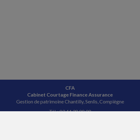
CFA
Cabinet Courtage Finance Assurance
Gestion de patrimoine Chantilly, Senlis, Compiègne
Tél. : 03 44 38 08 08
Courriel : veronique
@fourcade-conseil.com