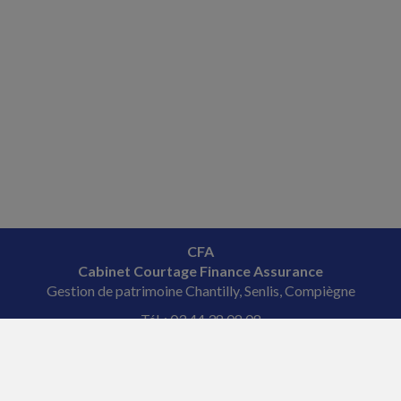
CFA
Cabinet Courtage Finance Assurance
Gestion de patrimoine Chantilly, Senlis, Compiègne
Tél. : 03 44 38 08 08
Courriel : veronique
@fourcade-conseil.com