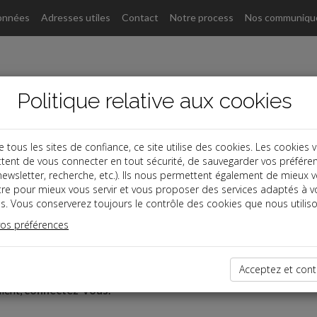
onnées
Adresses utiles
Contact
Notre process
Nos communiqu
Politique relative aux cookies
ous les sites de confiance, ce site utilise des cookies. Les cookies 
tent de vous connecter en tout sécurité, de sauvegarder vos préfére
, newsletter, recherche, etc.). Ils nous permettent également de mieux 
tre pour mieux vous servir et vous proposer des services adaptés à v
aires
Paragraphe
s. Vous conserverez toujours le contrôle des cookies que nous utiliso
vos préférences
éservé
Acceptez et cont
t réservé aux Clients
lient,
connectez-vous
.