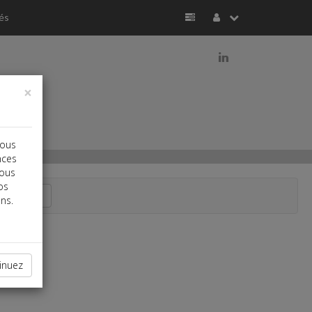
és
j
×
vous
nces
vous
os
Recherche
ns.
inuez