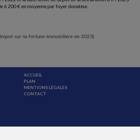
 de 6 200 € en moyenne par foyer donateur.
-limpot-sur-la-fortune-immobiliere-en-2023)
ACCUEIL
PLAN
MENTIONS LÉGALES
CONTACT