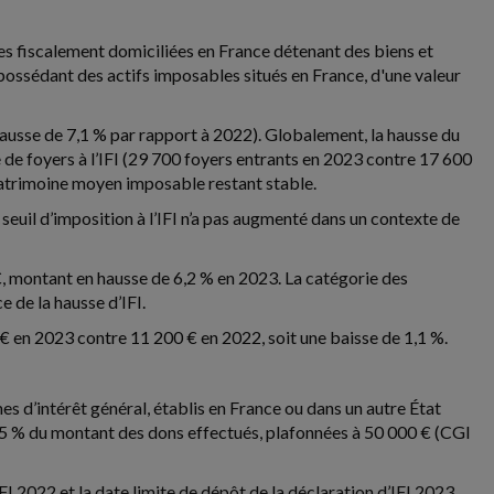
ues fiscalement domiciliées en France détenant des biens et
 possédant des actifs imposables situés en France, d'une valeur
hausse de 7,1 % par rapport à 2022). Globalement, la hausse du
 de foyers à l’IFI (29 700 foyers entrants en 2023 contre 17 600
patrimoine moyen imposable restant stable.
e seuil d’imposition à l’IFI n’a pas augmenté dans un contexte de
€, montant en hausse de 6,2 % en 2023. La catégorie des
 de la hausse d’IFI.
€ en 2023 contre 11 200 € en 2022, soit une baisse de 1,1 %.
es d’intérêt général, établis en France ou dans un autre État
 75 % du montant des dons effectués, plafonnées à 50 000 € (CGI
FI 2022 et la date limite de dépôt de la déclaration d’IFI 2023