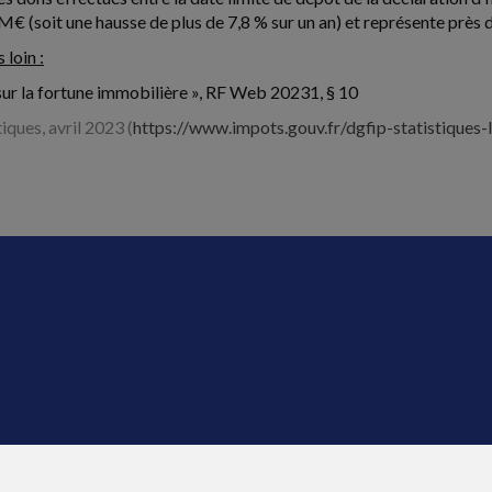
 M€ (soit une hausse de plus de 7,8 % sur un an) et représente près
 loin :
sur la fortune immobilière », RF Web 20231, § 10
iques, avril 2023 (
https://www.impots.gouv.fr/dgfip-statistiques