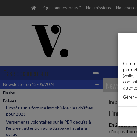
Qui sommes-nous ?
Nos missions
Nos coord
Comme t
permet
Base documentaire
(veille
connai
Newsletter
Newsletter du 13/05/2024
attente
Flashs
Gérer 
Brèves
Impôt sur la
L'impôt sur la fortune immobilière : les chiffres
L’impôt sur
pour 2023
Versements volontaires sur le PER déduits à
En 2023, près
l'entrée : attention au rattrapage fiscal à la
d’imposition 
sortie