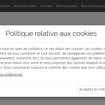
onnées
Adresses utiles
Contact
Notre process
Nos communiqu
Politique relative aux cookies
ous les sites de confiance, ce site utilise des cookies. Les cookies 
tent de vous connecter en tout sécurité, de sauvegarder vos préfére
, newsletter, recherche, etc.). Ils nous permettent également de mieux 
tre pour mieux vous servir et vous proposer des services adaptés à v
s. Vous conserverez toujours le contrôle des cookies que nous utiliso
vos préférences
éservé
Acceptez et cont
t réservé aux Clients
lient,
connectez-vous
.