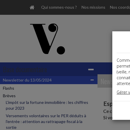
Qui sommes-nous ?
Nos missions
Nos coord
Comme t
permet
Base documentaire
(veille
connai
Newsletter
Newsletter du 13/05/2024
attente
Flashs
Gérer 
Brèves
L'impôt sur la fortune immobilière : les chiffres
Espace r
pour 2023
Ce contenu es
Versements volontaires sur le PER déduits à
Si vous êtes c
l'entrée : attention au rattrapage fiscal à la
sortie