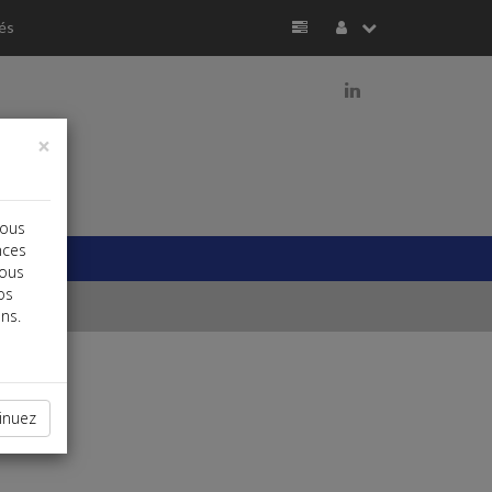
és
j
×
vous
nces
vous
os
ns.
inuez