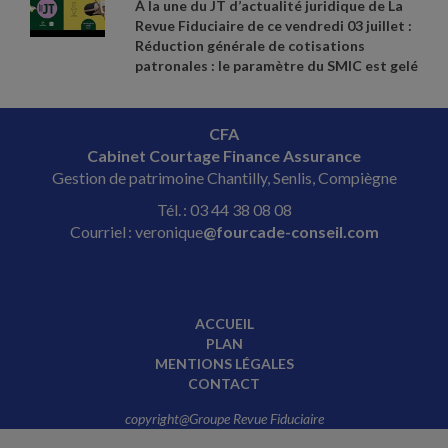
À la une du JT d’actualité juridique de La
l'activité partielle. Sources et références
L’activité partielle » (version au 25 juin
Revue Fiduciaire de ce vendredi 03 juillet :
par ordre d’apparition à l’écran :
- Réponse
2026)
Réduction générale de cotisations
ministérielle Aviragnet n° 4213, JO
patronales : le paramètre du SMIC est gelé
Assemblée nationale du 12 mai 2026
-
au 1er janvier 2026, Le guide 2026 « Do You
Cass. com. 17 juin 2026 n° 25
- 13855
-
Speak Touriste ? » est paru, Difficultés de
www.travail
- emploi.gouv.fr, fiche «
paiement : quelles solutions pour les
L’activité partielle » (version au 25 juin
CFA
entreprises ? Sources et références par
2026)
Cabinet Courtage Finance Assurance
ordre d’apparition à l’écran :
- Décret 2026
Gestion de patrimoine Chantilly, Senlis, Compiègne
- 509 du 12 juin 2026, JO du 14
-
https://pro.visitparisregion.com/presse/press
Tél. : 03 44 38 08 08
- de
- presse/information
- presse
- guide
-
Courriel : veronique
@fourcade-conseil.com
dyst
- 2026
- Fiche pratique Bercy infos
Entreprises du 20 mai 2026
ACCUEIL
PLAN
MENTIONS LÉGALES
CONTACT
copyright@Groupe Revue Fiduciaire