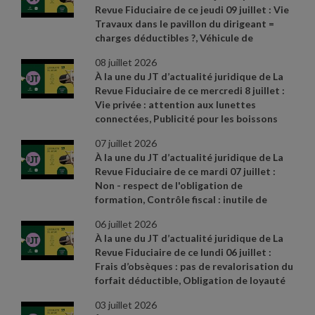
Revue Fiduciaire de ce jeudi 09 juillet : Vie
ordre d’apparition à l’écran :
- Cass. soc. 28
Travaux dans le pavillon du dirigeant =
mai 2026, n° 24
- 17361 FSB
- Cass. com., 20
charges déductibles ?, Véhicule de
mai 2026, n° 25
- 14635
- Réponse
fonction et rupture du contrat de travail,
ministérielle Allisio n° 5572, JO Assemblée
08 juillet 2026
Prescription de l'action en réparation d'un
nationale du 9 juin 2026
À la une du JT d’actualité juridique de La
abus de majorité : quel point de départ ?
Revue Fiduciaire de ce mercredi 8 juillet :
Sources et références par ordre
Vie privée : attention aux lunettes
d’apparition à l’écran :
- CAA Versailles n°
connectées, Publicité pour les boissons
24VE01416 du 4 juin 2026
- Cass. soc., 3
alcooliques : TVA désormais déductible,
juin 2026, n° 25
- 11373 FSD (3e moyen)
-
07 juillet 2026
Dénonciation d'un harcèlement moral
Cass. com., 6 mai 2026, n° 25
- 11498
À la une du JT d’actualité juridique de La
Sources et références par ordre
Revue Fiduciaire de ce mardi 07 juillet :
d’apparition à l’écran :
- Actualités de la
Non
- respect de l'obligation de
CNIL du 11 mai 2026 – « Les lunettes
formation, Contrôle fiscal : inutile de
connectées : la CNIL appelle à la vigilance »
détailler les difficultés rencontrées, Droit
- Actualité BOI du 17 juin 2026
- Cass. soc.
06 juillet 2026
de rétractation : allègement des
10 juin 2026, n° 24
- 20871 D
À la une du JT d’actualité juridique de La
sanctions pénales. Sources et références
Revue Fiduciaire de ce lundi 06 juillet :
par ordre d’apparition à l’écran :
- Réponse
Frais d’obsèques : pas de revalorisation du
ministérielle Aviragnet n° 4213, JO
forfait déductible, Obligation de loyauté
Assemblée nationale du 12 mai 2026
-
du gérant : une interdiction stricte, La
Cass. com. 17 juin 2026 n° 25
- 13855
-
03 juillet 2026
canicule peut justifier le recours à
www.travail
- emploi.gouv.fr, fiche «