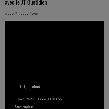
avec le JT Quotidien
webtv@grouperf.com
Le JT Quotidien
30 avril 2026
-
Durée : 00:03:55
Sommaire :