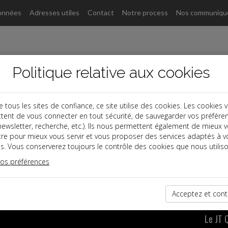
onnées
Adresses utiles
Contact
Notre process
Nos communiqu
Politique relative aux cookies
ous les sites de confiance, ce site utilise des cookies. Les cookies 
tent de vous connecter en tout sécurité, de sauvegarder vos préfére
, newsletter, recherche, etc.). Ils nous permettent également de mieux 
tre pour mieux vous servir et vous proposer des services adaptés à v
ute l'actualité juridique en vidéo avec le JT Quotidie
s. Vous conserverez toujours le contrôle des cookies que nous utiliso
vos préférences
rf.com
Acceptez et cont
Le JT 