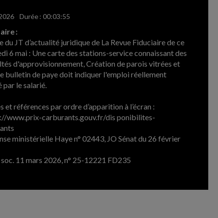
 2026
-
Durée : 00:03:55
ire :
e du JT d’actualité juridique de La Revue Fiduciaire de ce
di 6 mai : Une carte des stations-service connaissant des
ultés d'approvisionnement, Création de parois vitrées et
e bulletin de paye doit indiquer l'emploi réellement
par le salarié.
 et références par ordre d’apparition à l’écran :
s://www.prix-carburants.gouv.fr/dis ponibilites-
ants
nse ministérielle Haye n° 02443, JO Sénat du 26 février
. soc. 11 mars 2026, n° 25-12221 FD235