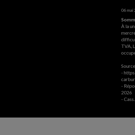
06 mai
Somma
À la un
mercre
diffic
TVA, L
occupé 
Sources
- http
carbur
- Répo
2026
- Cass