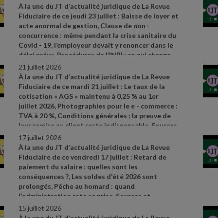
références par ordre d’apparition à l’écran :
- Loi
À la une du JT d’actualité juridique de La Revue
n° 2026
- 602 du 8 juillet 2026 visant à réduire
Fiduciaire de ce jeudi 23 juillet : Baisse de loyer et
l'impact environnemental de l'industrie textile
acte anormal de gestion, Clause de non
-
(article 3)
- Décret n° 2026
- 591 du 3 juillet 2026
concurrence : même pendant la crise sanitaire du
relatif au deuxième dispositif d'aides
Covid
- 19, l’employeur devait y renoncer dans le
exceptionnelles attribuées aux entreprises de
délai prévu, Procédures de l’INPI : ce qui change
transport public routier
depuis le 2 juillet 2026. Sources et références par
21 juillet 2026
https://www.legifrance.gouv.fr/jorf/id/JORFTEXT0000543869
ordre d’apparition à l’écran :
- CAA Bordeaux n°
À la une du JT d’actualité juridique de La Revue
- Cass. soc. 17 juin 2026, n° 25
- 13725 D
24BX01031 du 21 mai 2026
- Cass. soc. 1er juillet
Fiduciaire de ce mardi 21 juillet : Le taux de la
2026, n° 25
- 10960 FSB
- décret n° 2026
- 576 du
cotisation « AGS » maintenu à 0,25 % au 1er
30 juin 2026 portant diverses mesures
juillet 2026, Photographies pour le e
- commerce :
d'harmonisation, de simplification et de
TVA à 20 %, Conditions générales : la preuve de
modernisation des procédures de l'Institut
leur remise au client reste indispensable. Sources
national de la propriété industrielle – actualité
et références par ordre d’apparition à l’écran :
-
17 juillet 2026
INPI du 1er juillet 2026
https://www.ags
- garantie
- salaires.org/a
- la
-
À la une du JT d’actualité juridique de La Revue
une/chiffres
- cles
- CAA Versailles n° 24VE00166
Fiduciaire de ce vendredi 17 juillet : Retard de
du 4 juin 2026
- Cass. com. 17 juin 2026, n°24
-
paiement du salaire : quelles sont les
22736
conséquences ?, Les soldes d'été 2026 sont
prolongés, Pêche au homard : quand
l’administration rate sa prise. Sources et
références par ordre d’apparition à l’écran :
-
15 juillet 2026
Cass. soc. 17 juin 2026, n° 24
- 18286 FD
- Article L.
À la une du JT d’actualité juridique de La Revue