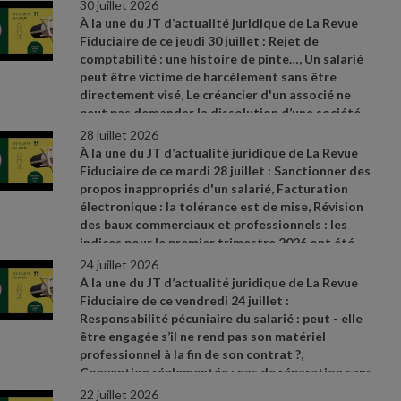
30 juillet 2026
À la une du JT d’actualité juridique de La Revue
Fiduciaire de ce jeudi 30 juillet : Rejet de
comptabilité : une histoire de pinte…, Un salarié
peut être victime de harcèlement sans être
directement visé, Le créancier d'un associé ne
peut pas demander la dissolution d’une société
pour justes motifs. Sources et références par
28 juillet 2026
ordre d’apparition à l’écran :
- CAA Marseille n°
À la une du JT d’actualité juridique de La Revue
24MA03292 du 28 mai 2026
- Cass. soc. 8 juillet
Fiduciaire de ce mardi 28 juillet : Sanctionner des
2026, n° 24
- 17481 D
- Cass civ., 3e ch., 11 juin
propos inappropriés d'un salarié, Facturation
2026, n° 24
- 19326
électronique : la tolérance est de mise, Révision
des baux commerciaux et professionnels : les
indices pour le premier trimestre 2026 ont été
publiés. Sources et références par ordre
24 juillet 2026
d’apparition à l’écran :
- Cass. soc. 8 juillet 2026,
À la une du JT d’actualité juridique de La Revue
n° 24
- 22696 D
- Communiqué de presse du
Fiduciaire de ce vendredi 24 juillet :
ministère de l’Action et des Comptes publics du
Responsabilité pécuniaire du salarié : peut
- elle
11 juillet 2026, n° 898
-
être engagée s’il ne rend pas son matériel
https://www.insee.fr/fr/statistiques/9009677 ;
professionnel à la fin de son contrat ?,
https://www.insee.fr/fr/statistiques/9009681 ;
Convention réglementée : pas de réparation sans
https://www.insee.fr/fr/statistiques/9009670
préjudice démontré, Plus
- value immobilière : une
22 juillet 2026