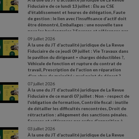
n° 2026
- 534 du 25 juin 2026 relative à la lutte
Fiduciaire de ce lundi 13 juillet : Élu au CSE
contre les fraudes sociales et fiscales
- Décret
d'établissement et heures de délégation, Faute
2026
- 544 du 25 juin 2026, JO du 27
-
de gestion : le lien avec l’insuffisance d’actif doit
https://www.economie.gouv.fr/dgccrf/actualites
-
être démontré, Emballages : une nouvelle taxe
dgccrf/renovation
- energetique
- le
- gerant
-
pour les boulangeries ? Sources et références par
dune
- societe
- aux
- pratiques
- frauduleuses
-
ordre d’apparition à l’écran :
- Communiqué de
09 juillet 2026
condamne
- une
- peine
- de
- prison
- ferme
presse du ministère de l’Économie du 30 juin
À la une du JT d’actualité juridique de La Revue
2026, n° 850
- https://www.proconnect.gouv.fr/
-
Fiduciaire de ce jeudi 09 juillet : Vie Travaux dans
Cass. soc. 24 juin 2026, n° 24
- 22792 FSB
le pavillon du dirigeant = charges déductibles ?,
Véhicule de fonction et rupture du contrat de
travail, Prescription de l'action en réparation
d'un abus de majorité : quel point de départ ?
Sources et références par ordre d’apparition à
07 juillet 2026
l’écran :
- CAA Versailles n° 24VE01416 du 4 juin
À la une du JT d’actualité juridique de La Revue
2026
- Cass. soc., 3 juin 2026, n° 25
- 11373 FSD (3e
Fiduciaire de ce mardi 07 juillet : Non
- respect de
moyen)
- Cass. com., 6 mai 2026, n° 25
- 11498
l'obligation de formation, Contrôle fiscal : inutile
de détailler les difficultés rencontrées, Droit de
rétractation : allègement des sanctions pénales.
Sources et références par ordre d’apparition à
l’écran :
- Réponse ministérielle Aviragnet n° 4213,
03 juillet 2026
JO Assemblée nationale du 12 mai 2026
- Cass.
À la une du JT d’actualité juridique de La Revue