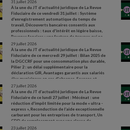
31 juillet 2026
À la une du JT d’actualité juridique de La Revue
Fiduciaire de ce vendredi 31 juillet : Système
d'enregistrement automatique du temps de
travail, Découverts bancaires consentis aux
professionnels : taux d'intérêt en légère baisse,
Revenus fonciers : une facture de travaux qui ne
convainc pas. Sources et références par ordre
29 juillet 2026
d’apparition à l’écran :
- CAA Marseille n°
À la une du JT d’actualité juridique de La Revue
24MA03292 du 28 mai 2026
- Cass. soc. 8 juillet
Fiduciaire de ce mercredi 29 juillet : Bilan 2025 de
2026, n° 24
- 17481 D
- Cass civ., 3e ch., 11 juin
la DGCCRF pour une consommation plus durable,
2026, n° 24
- 19326
- Cass. soc. 17 juin 2026, n° 24
-
Pilier 2 : un délai supplémentaire pour la
21533 FD
- Avis relatif à l'application des articles
déclaration GIR, Avantages garantis aux salariés
L. 314
- 6 du code de la consommation et L. 313
- 5
élus municipaux en cas d'absence. Sources et
- 1 du code monétaire et financier concernant
références par ordre d’apparition à l’écran :
-
27 juillet 2026
l'usure du 26 juin 2026, JO du 28, texte 53
- CAA
https://www.economie.gouv.fr/dgccrf/actualites
-
À la une du JT d’actualité juridique de La Revue
Lyon n° 25LY02478 du 30 juin 2026
dgccrf/bilan
- 2025
- de
- la
- dgccrf
- pour
- une
-
Fiduciaire de ce lundi 27 juillet : Mécénat : une
consommation
- plus
- durable
- des
- avancees
-
réduction d'impôt limitée pour la mode « ultra
-
concretes
- au
- service
- des
- consommateurs
-
express », Reconduction de l’aide exceptionnelle
et
- de
- la
- Communiqué de presse du
carburant pour les entreprises de transport, Un
Gouvernement du 8 juillet 2026, n° 887
- Décret
CDD de remplacement avec une clause de
2026
- 544 du 25 juin 2026, JO du 27
rupture anticipée est un CDI. Sources et
23 juillet 2026