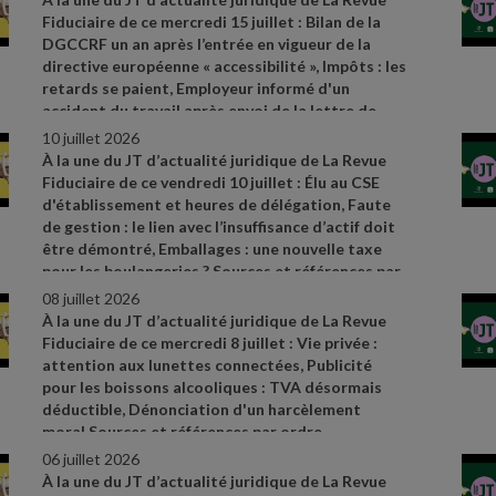
310
- 3 du code de commerce et arrêté du 27 mai
Fiduciaire de ce mercredi 15 juillet : Bilan de la
2019
- CAA Nantes n° 25NT01912 du 23 juin 2026
DGCCRF un an après l’entrée en vigueur de la
directive européenne « accessibilité », Impôts : les
retards se paient, Employeur informé d'un
accident du travail après envoi de la lettre de
licenciement. Sources et références par ordre
10 juillet 2026
d’apparition à l’écran :
-
À la une du JT d’actualité juridique de La Revue
https://www.economie.gouv.fr/dgccrf/actualites
-
Fiduciaire de ce vendredi 10 juillet : Élu au CSE
dgccrf/accessibilite
- un
- apres
- lentree
- en
-
d'établissement et heures de délégation, Faute
vigueur
- de
- la
- directive
- europeenne
- bilan
-
de gestion : le lien avec l’insuffisance d’actif doit
de
- laction
- de
- la
- dgccrf
- Fiche pratique
être démontré, Emballages : une nouvelle taxe
Bercy infos Particuliers du 18 juin 2026
- Cass.
pour les boulangeries ? Sources et références par
soc. 3 juin 2026, n° 25
- 12335 D
ordre d’apparition à l’écran :
- Cass. soc. 28 mai
08 juillet 2026
2026, n° 24
- 17361 FSB
- Cass. com., 20 mai 2026,
À la une du JT d’actualité juridique de La Revue
n° 25
- 14635
- Réponse ministérielle Allisio n°
Fiduciaire de ce mercredi 8 juillet : Vie privée :
5572, JO Assemblée nationale du 9 juin 2026
attention aux lunettes connectées, Publicité
pour les boissons alcooliques : TVA désormais
déductible, Dénonciation d'un harcèlement
moral Sources et références par ordre
d’apparition à l’écran :
- Actualités de la CNIL du
06 juillet 2026
11 mai 2026 – « Les lunettes connectées : la CNIL
À la une du JT d’actualité juridique de La Revue