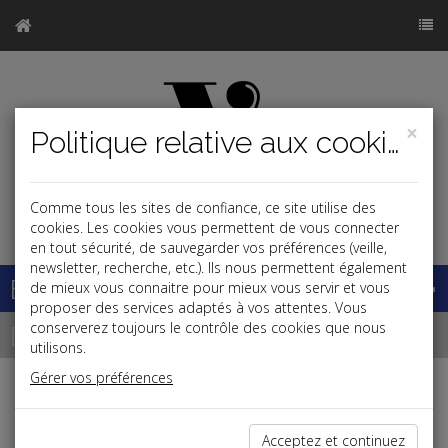
×
Politique relative aux cookies
Comme tous les sites de confiance, ce site utilise des
j
cookies. Les cookies vous permettent de vous connecter
en tout sécurité, de sauvegarder vos préférences (veille,
newsletter, recherche, etc.). Ils nous permettent également
Base documentaire
de mieux vous connaitre pour mieux vous servir et vous
proposer des services adaptés à vos attentes. Vous
Dépêches
conserverez toujours le contrôle des cookies que nous
utilisons.
Gérer vos préférences
j
a
b
Patrimoine,Vie des affaires
Acceptez et continuez