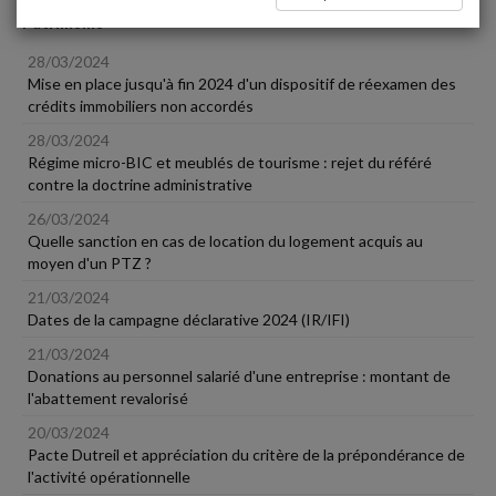
Patrimoine
28/03/2024
Mise en place jusqu'à fin 2024 d'un dispositif de réexamen des
crédits immobiliers non accordés
28/03/2024
Régime micro-BIC et meublés de tourisme : rejet du référé
contre la doctrine administrative
26/03/2024
Quelle sanction en cas de location du logement acquis au
moyen d'un PTZ ?
21/03/2024
Dates de la campagne déclarative 2024 (IR/IFI)
21/03/2024
Donations au personnel salarié d'une entreprise : montant de
l'abattement revalorisé
20/03/2024
Pacte Dutreil et appréciation du critère de la prépondérance de
l'activité opérationnelle