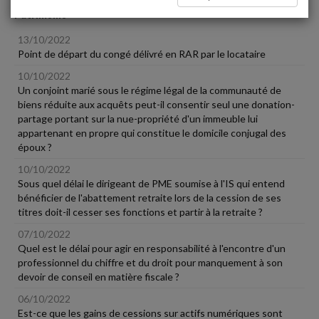
Patrimoine
13/10/2022
Point de départ du congé délivré en RAR par le locataire
10/10/2022
Un conjoint marié sous le régime légal de la communauté de
biens réduite aux acquêts peut-il consentir seul une donation-
partage portant sur la nue-propriété d'un immeuble lui
appartenant en propre qui constitue le domicile conjugal des
époux ?
10/10/2022
Sous quel délai le dirigeant de PME soumise à l'IS qui entend
bénéficier de l'abattement retraite lors de la cession de ses
titres doit-il cesser ses fonctions et partir à la retraite ?
07/10/2022
Quel est le délai pour agir en responsabilité à l'encontre d'un
professionnel du chiffre et du droit pour manquement à son
devoir de conseil en matière fiscale ?
06/10/2022
Est-ce que les gains de cessions sur actifs numériques sont