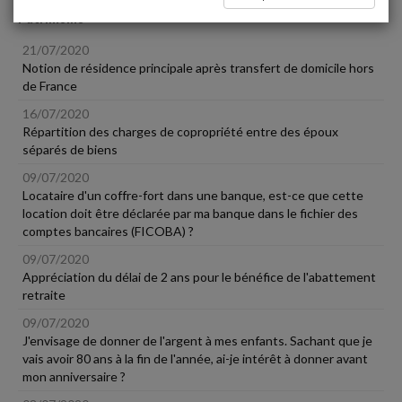
Patrimoine
21/07/2020
Notion de résidence principale après transfert de domicile hors
de France
16/07/2020
Répartition des charges de copropriété entre des époux
séparés de biens
09/07/2020
Locataire d'un coffre-fort dans une banque, est-ce que cette
location doit être déclarée par ma banque dans le fichier des
comptes bancaires (FICOBA) ?
09/07/2020
Appréciation du délai de 2 ans pour le bénéfice de l'abattement
retraite
09/07/2020
J'envisage de donner de l'argent à mes enfants. Sachant que je
vais avoir 80 ans à la fin de l'année, ai-je intérêt à donner avant
mon anniversaire ?