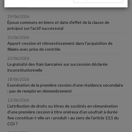
Patrimoine
29/06/2026
Époux communs en biens et date d'effet de la clause de
préciput sur l'actif successoral
25/06/2026
Apport-cession et réinvestissement dans l'acquisition de
filiales avec prise de contrôle
22/06/2026
La gratuité des frais bancaires sur succession déclarée
inconstitutionnelle
18/06/2026
Exonération de la première cession d'une résidence secondaire
: pas de remploi en démembrement
12/06/2026
L'attribution de droits ou titres de sociétés en rémunération
d'une première cession à titre onéreux d'un usufruit à durée
fixe constitue-t-elle un « produit » au sens de l'article 13,5 du
CGI ?