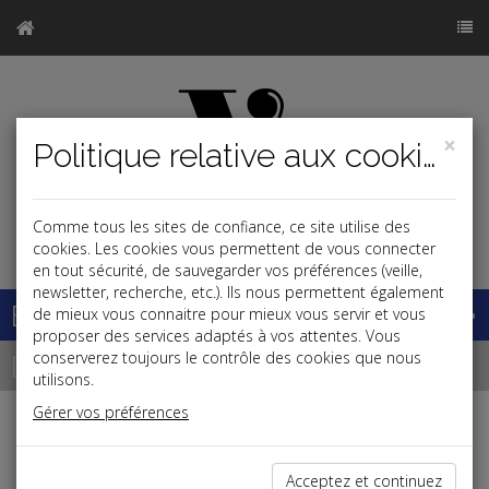
×
Politique relative aux cookies
Comme tous les sites de confiance, ce site utilise des
j
cookies. Les cookies vous permettent de vous connecter
en tout sécurité, de sauvegarder vos préférences (veille,
newsletter, recherche, etc.). Ils nous permettent également
Base documentaire
de mieux vous connaitre pour mieux vous servir et vous
proposer des services adaptés à vos attentes. Vous
Dépêches
conserverez toujours le contrôle des cookies que nous
utilisons.
Gérer vos préférences
j
a
b
Patrimoine
Acceptez et continuez