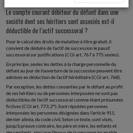
Donations et successions
Le compte courant débiteur du défunt dans une
société dont ses héritiers sont associés est-il
déductible de l’actif successoral ?
Pour le calcul des droits de mutation à titre gratuit, il
convient de déduire de l’actif de succession le passif
successoral sur justifications (CGI art. 767 à 775 sexies).
En principe, seules les dettes à la charge personnelle du
défunt au jour de l’ouverture de la succession peuvent être
admises en déduction de l’actif héréditaire (CGI art. 768).
Par exception, les dettes consenties par le défunt au profit
de ses héritiers ou de personnes interposées ne sont pas
déductibles de l’actif successoral comme étant présumées
fictives (CGI art. 773, 2°). Sont réputées personnes
interposées les personnes désignées dans l'article 911,
dernier alinéa, du code civil. Selon ce texte, sont visés,
jusqu'à preuve contraire, les père et mère, les enfants et
descendants, ainsi que l'époux de la personne incapable.