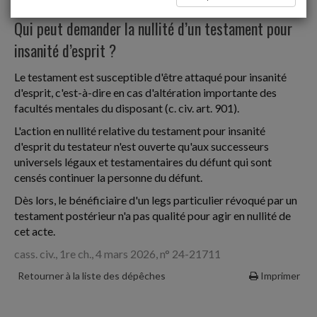
Donations et successions
Qui peut demander la nullité d’un testament pour
insanité d’esprit ?
Le testament est susceptible d'être attaqué pour insanité
d'esprit, c'est-à-dire en cas d'altération importante des
facultés mentales du disposant (c. civ. art. 901).
L'action en nullité relative du testament pour insanité
d'esprit du testateur n'est ouverte qu'aux successeurs
universels légaux et testamentaires du défunt qui sont
censés continuer la personne du défunt.
Dès lors, le bénéficiaire d'un legs particulier révoqué par un
testament postérieur n'a pas qualité pour agir en nullité de
cet acte.
cass. civ., 1re ch., 4 mars 2026, n° 24-21711
Retourner à la liste des dépêches
Imprimer