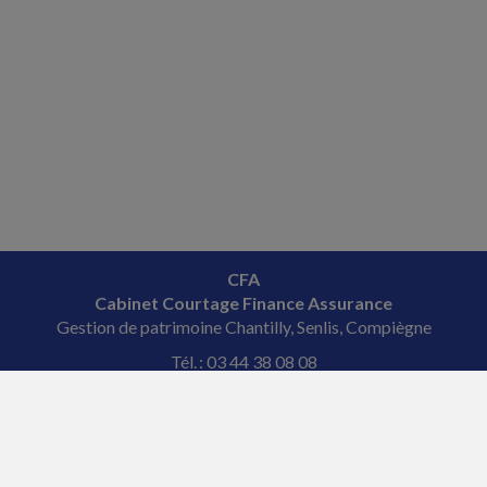
CFA
Cabinet Courtage Finance Assurance
Gestion de patrimoine Chantilly, Senlis, Compiègne
Tél. : 03 44 38 08 08
Courriel : veronique
@fourcade-conseil.com
ACCUEIL