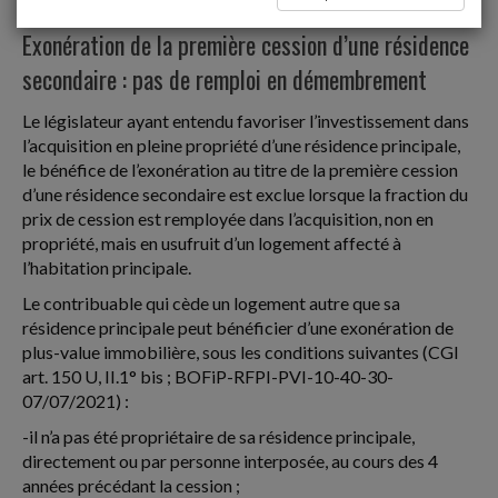
Plus-values des particuliers
Exonération de la première cession d’une résidence
secondaire : pas de remploi en démembrement
Le législateur ayant entendu favoriser l’investissement dans
l’acquisition en pleine propriété d’une résidence principale,
le bénéfice de l’exonération au titre de la première cession
d’une résidence secondaire est exclue lorsque la fraction du
prix de cession est remployée dans l’acquisition, non en
propriété, mais en usufruit d’un logement affecté à
l’habitation principale.
Le contribuable qui cède un logement autre que sa
résidence principale peut bénéficier d’une exonération de
plus-value immobilière, sous les conditions suivantes (CGI
art. 150 U, II.1° bis ; BOFiP-RFPI-PVI-10-40-30-
07/07/2021) :
-il n’a pas été propriétaire de sa résidence principale,
directement ou par personne interposée, au cours des 4
années précédant la cession ;