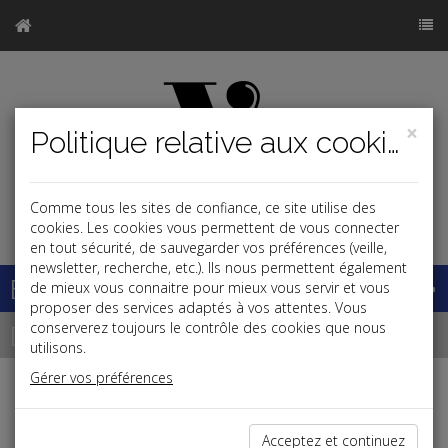
×
Politique relative aux cookies
Comme tous les sites de confiance, ce site utilise des
j
cookies. Les cookies vous permettent de vous connecter
en tout sécurité, de sauvegarder vos préférences (veille,
newsletter, recherche, etc.). Ils nous permettent également
Base documentaire
de mieux vous connaitre pour mieux vous servir et vous
proposer des services adaptés à vos attentes. Vous
Dépêches
conserverez toujours le contrôle des cookies que nous
utilisons.
Gérer vos préférences
j
a
b
Fiscal,Patrimoine
Acceptez et continuez