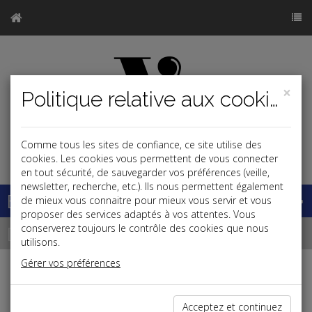
×
Politique relative aux cookies
Comme tous les sites de confiance, ce site utilise des
j
cookies. Les cookies vous permettent de vous connecter
en tout sécurité, de sauvegarder vos préférences (veille,
newsletter, recherche, etc.). Ils nous permettent également
Base documentaire
de mieux vous connaitre pour mieux vous servir et vous
proposer des services adaptés à vos attentes. Vous
Dépêches
conserverez toujours le contrôle des cookies que nous
utilisons.
Gérer vos préférences
j
a
b
Fiscal,Patrimoine
Acceptez et continuez