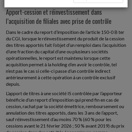
Plus-values des particuliers
Apport-cession et réinvestissement dans
l’acquisition de filiales avec prise de contrôle
Dans le cadre du report d’imposition de l’article 150-0 B ter
du CGI, lorsque le réinvestissement du produit de la cession
des titres apportés fait l’objet d’un remploi dans l’acquisition
d’une fraction du capital d’une ou plusieurs sociétés
opérationnelles, le report est maintenu lorsque cette
acquisition permet à la holding d’en avoir le contrôle, tel
n’est pas le cas si celle-ci passe d’un contrôle indirect
antérieurement à cette opération à un contrôle exclusif
depuis.
L’apport de titres à une société IS contrôlée par l’apporteur
bénéficie d’un report d’imposition qui prend fin en cas de
cession, rachat par la société émettrice, remboursement ou
annulation des titres apportés, dans les 3 ans de l’apport,
sauf réinvestissement d’au moins 70 % (60 % pour les
cessions avant le 21 février 2026 ; 50 % avant 2019) du prix