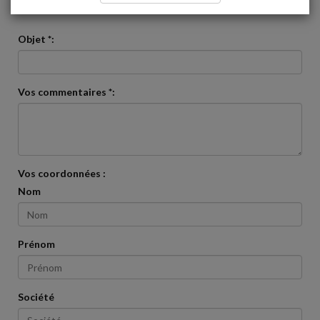
veuillez nous contacter via ce formulaire
Objet *:
Vos commentaires *:
Vos coordonnées :
Nom
Prénom
Société