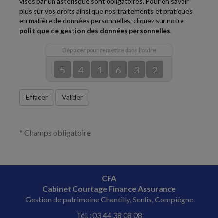
visés par un astérisque sont obligatoires. Pour en savoir
plus sur vos droits ainsi que nos traitements et pratiques
en matière de données personnelles, cliquez sur notre
politique de gestion des données personnelles
.
Déplacer pour remettre dans l'ordre
5
4
1
6
3
2
Effacer
Valider
* Champs obligatoire
CFA
Cabinet Courtage Finance Assurance
Gestion de patrimoine Chantilly, Senlis, Compiègne
Tél. : 03 44 38 08 08