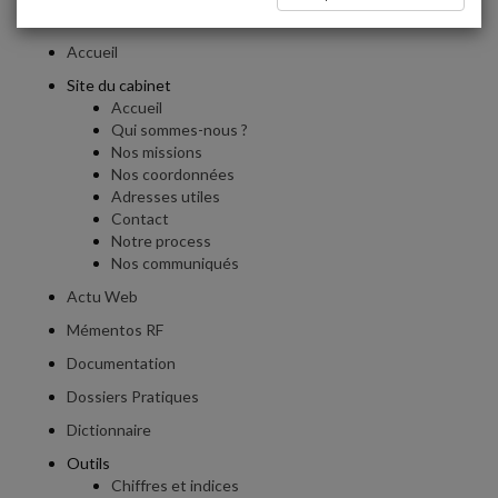
Plan du site
Accueil
Site du cabinet
Accueil
Qui sommes-nous ?
Nos missions
Nos coordonnées
Adresses utiles
Contact
Notre process
Nos communiqués
Actu Web
Mémentos RF
Documentation
Dossiers Pratiques
Dictionnaire
Outils
Chiffres et indices