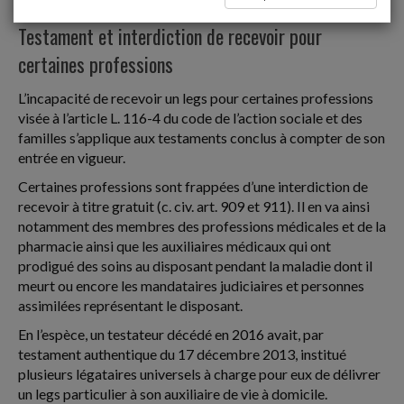
Donations successions
Testament et interdiction de recevoir pour
certaines professions
L’incapacité de recevoir un legs pour certaines professions
visée à l’article L. 116-4 du code de l’action sociale et des
familles s’applique aux testaments conclus à compter de son
entrée en vigueur.
Certaines professions sont frappées d’une interdiction de
recevoir à titre gratuit (c. civ. art. 909 et 911). Il en va ainsi
notamment des membres des professions médicales et de la
pharmacie ainsi que les auxiliaires médicaux qui ont
prodigué des soins au disposant pendant la maladie dont il
meurt ou encore les mandataires judiciaires et personnes
assimilées représentant le disposant.
En l’espèce, un testateur décédé en 2016 avait, par
testament authentique du 17 décembre 2013, institué
plusieurs légataires universels à charge pour eux de délivrer
un legs particulier à son auxiliaire de vie à domicile.