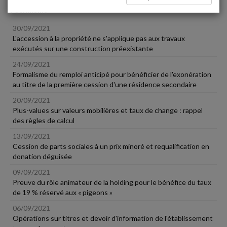
Patrimoine
30/09/2021
L'accession à la propriété ne s'applique pas aux travaux
exécutés sur une construction préexistante
24/09/2021
Formalisme du remploi anticipé pour bénéficier de l'exonération
au titre de la première cession d'une résidence secondaire
20/09/2021
Plus-values sur valeurs mobilières et taux de change : rappel
des règles de calcul
13/09/2021
Cession de parts sociales à un prix minoré et requalification en
donation déguisée
09/09/2021
Preuve du rôle animateur de la holding pour le bénéfice du taux
de 19 % réservé aux « pigeons »
06/09/2021
Opérations sur titres et devoir d'information de l'établissement