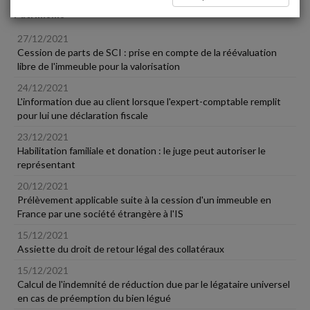
Patrimoine
27/12/2021
Cession de parts de SCI : prise en compte de la réévaluation
libre de l'immeuble pour la valorisation
24/12/2021
L'information due au client lorsque l'expert-comptable remplit
pour lui une déclaration fiscale
23/12/2021
Habilitation familiale et donation : le juge peut autoriser le
représentant
20/12/2021
Prélèvement applicable suite à la cession d'un immeuble en
France par une société étrangère à l'IS
15/12/2021
Assiette du droit de retour légal des collatéraux
15/12/2021
Calcul de l'indemnité de réduction due par le légataire universel
en cas de préemption du bien légué