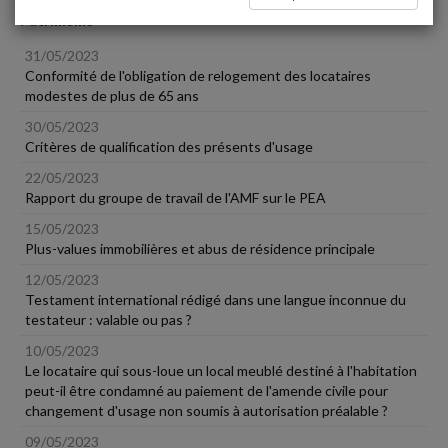
Patrimoine
31/05/2023
Conformité de l'obligation de relogement des locataires
modestes de plus de 65 ans
30/05/2023
Critères de qualification des présents d'usage
22/05/2023
Rapport du groupe de travail de l'AMF sur le PEA
15/05/2023
Plus-values immobilières et abus de résidence principale
12/05/2023
Testament international rédigé dans une langue inconnue du
testateur : valable ou pas ?
10/05/2023
Le locataire qui sous-loue un local meublé destiné à l'habitation
peut-il être condamné au paiement de l'amende civile pour
changement d'usage non soumis à autorisation préalable ?
09/05/2023