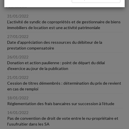
Patrimoine
31/01/2022
L'activité de syndic de copropriétés et de gestionnaire de biens
immobiliers de location est une activité patrimoniale
27/01/2022
Date d'appréciation des ressources du débiteur de la
prestation compensatoire
26/01/2022
Donation et action paulienne : point de départ du délai
d'exercice au jour de la publication
21/01/2022
Cession de titres démembrés : détermination du prix de revient
en cas de remploi
18/01/2022
Réglementation des frais bancaires sur succession à l'étude
14/01/2022
Pas de convention de droit de vote entre le nu-propriétaire et
l'usufruitier dans les SA