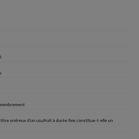
l
e
 démembrement
titre onéreux d'un usufruit à durée fixe constitue-t-elle un