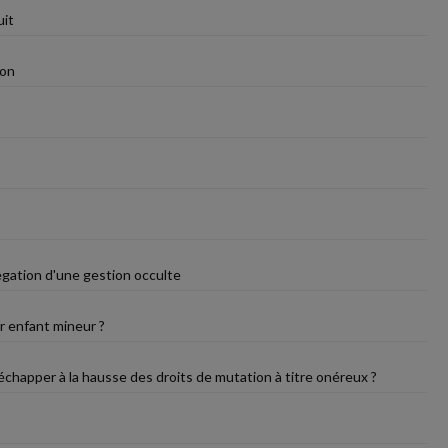
uit
ion
légation d'une gestion occulte
r enfant mineur ?
échapper à la hausse des droits de mutation à titre onéreux ?