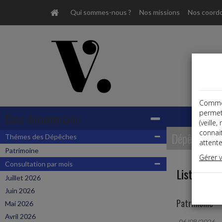
Qui sommes-nous ?
Nos missions
Nos coord
Comme t
permet
Base documentaire
(veille
connai
Dépêches
Thémes des Dépêches
attente
Patrimoine
Gérer 
Consultation par mois
Liste des 
Juillet 2026
Juin 2026
Patrimoine
Mai 2026
Avril 2026
06/08/2026