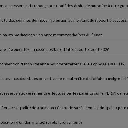
n successorale du renonçant et tarif des droits de mutation à titre grat
iété des sommes données : attention au montant du rapport à success
s hauts patrimoines : les onze recommandations du Sénat
rgne réglementés : hausse des taux d'intérêt au 1er août 2026
 convention franco-italienne pour déterminer si elle s'oppose à la CEHR
 revenus distribués pesant sur le « seul maître de l'affaire » malgré l'al
ort réservé aux versements effectués par les parents sur le PERIN de leu
ier de sa qualité de « primo-accédant de sa résidence principale » pour 
imposition d'un don manuel révélé tardivement ?