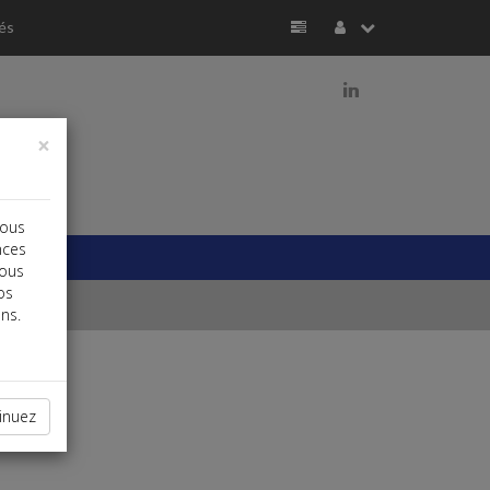
és
j
×
vous
nces
vous
os
ns.
inuez