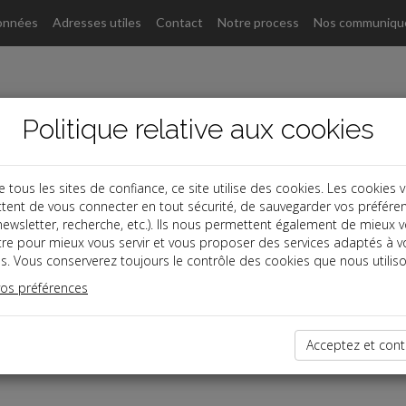
onnées
Adresses utiles
Contact
Notre process
Nos communiqu
Politique relative aux cookies
ous les sites de confiance, ce site utilise des cookies. Les cookies 
tent de vous connecter en tout sécurité, de sauvegarder vos préfére
, newsletter, recherche, etc.). Ils nous permettent également de mieux 
tre pour mieux vous servir et vous proposer des services adaptés à v
s. Vous conserverez toujours le contrôle des cookies que nous utiliso
vos préférences
dernières dépêches
Acceptez et cont