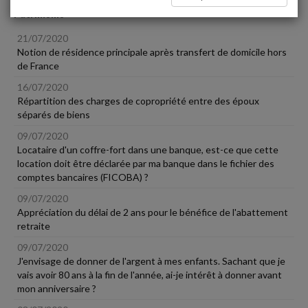
Patrimoine
21/07/2020
Notion de résidence principale après transfert de domicile hors
de France
16/07/2020
Répartition des charges de copropriété entre des époux
séparés de biens
09/07/2020
Locataire d'un coffre-fort dans une banque, est-ce que cette
location doit être déclarée par ma banque dans le fichier des
comptes bancaires (FICOBA) ?
09/07/2020
Appréciation du délai de 2 ans pour le bénéfice de l'abattement
retraite
09/07/2020
J'envisage de donner de l'argent à mes enfants. Sachant que je
vais avoir 80 ans à la fin de l'année, ai-je intérêt à donner avant
mon anniversaire ?