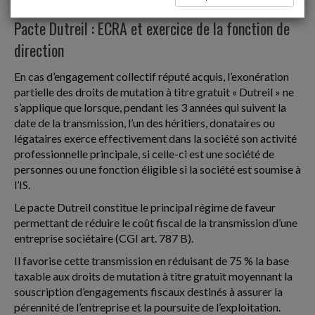
Donations et succession
Pacte Dutreil : ECRA et exercice de la fonction de
direction
En cas d’engagement collectif réputé acquis, l’exonération
partielle des droits de mutation à titre gratuit « Dutreil » ne
s’applique que lorsque, pendant les 3 années qui suivent la
date de la transmission, l’un des héritiers, donataires ou
légataires exerce effectivement dans la société son activité
professionnelle principale, si celle-ci est une société de
personnes ou une fonction éligible si la société est soumise à
l’IS.
Le pacte Dutreil constitue le principal régime de faveur
permettant de réduire le coût fiscal de la transmission d’une
entreprise sociétaire (CGI art. 787 B).
Il favorise cette transmission en réduisant de 75 % la base
taxable aux droits de mutation à titre gratuit moyennant la
souscription d’engagements fiscaux destinés à assurer la
pérennité de l’entreprise et la poursuite de l’exploitation.