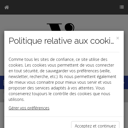
×
Politique relative aux cookies
Comme tous les sites de confiance, ce site utilise des
j
cookies. Les cookies vous permettent de vous connecter
en tout sécurité, de sauvegarder vos préférences (veille,
newsletter, recherche, etc.). Ils nous permettent également
Base documentaire
de mieux vous connaitre pour mieux vous servir et vous
proposer des services adaptés à vos attentes. Vous
Dépêches
conserverez toujours le contrôle des cookies que nous
utilisons.
Gérer vos préférences
j
a
b
Fiscal,Patrimoine
Acceptez et continuez