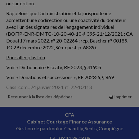
ou sur option.
Rappelons que l'administration et la jurisprudence
admettent une codirection ou une coactivité du donateur
avec l'un des signataires de l'engagement individuel
(BOFiP-ENR-DMTG-10-20-40-10-§ 395-21/12/2021 ; CA
Douai 17 mars 2022, n° 20-02264 ; rép. Bascher n° 00189,
JO 29 décembre 2022, Sén. quest. p. 6839).
Pour aller plus loin
Voir « Dictionnaire Fiscal », RF 2023, § 31905
Voir « Donations et successions », RF 2023-6, § 869
Cass. com., 24 janvier 2024, n° 22-10413
Retourner à la liste des dépêches
Imprimer
CFA
Cabinet Courtage Finance Assurance
Gestion de patrimoine Chantilly, Senlis, Compiègne
Tél. : 03 44 38 08 08