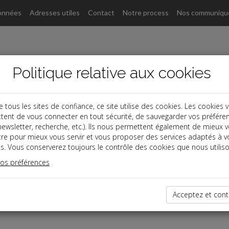
onnées
Adresses utiles
Contact
Notre process
Nos communiqu
Politique relative aux cookies
ous les sites de confiance, ce site utilise des cookies. Les cookies 
tent de vous connecter en tout sécurité, de sauvegarder vos préfére
, newsletter, recherche, etc.). Ils nous permettent également de mieux 
tre pour mieux vous servir et vous proposer des services adaptés à v
s. Vous conserverez toujours le contrôle des cookies que nous utiliso
vos préférences
dernières dépêches
Acceptez et cont