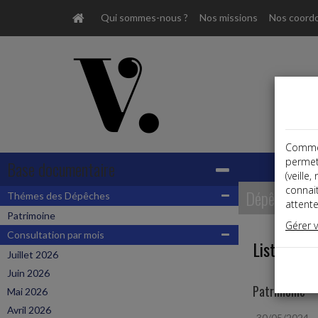
Qui sommes-nous ?
Nos missions
Nos coord
Comme t
permet
Base documentaire
(veille
connai
Dépêches
Thémes des Dépêches
attente
Patrimoine
Gérer 
Consultation par mois
Liste des 
Juillet 2026
Juin 2026
Patrimoine
Mai 2026
Avril 2026
30/05/2024