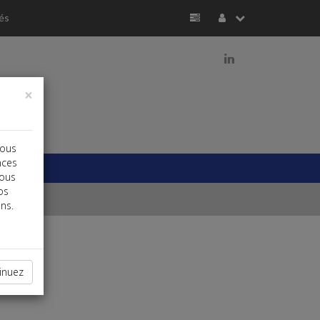
és
j
×
vous
nces
vous
os
ns.
inuez