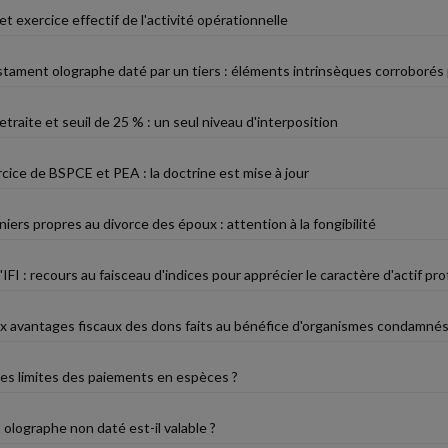
et exercice effectif de l'activité opérationnelle
estament olographe daté par un tiers : éléments intrinsèques corroboré
raite et seuil de 25 % : un seul niveau d'interposition
cice de BSPCE et PEA : la doctrine est mise à jour
iers propres au divorce des époux : attention à la fongibilité
IFI : recours au faisceau d'indices pour apprécier le caractère d'actif pr
 aux avantages fiscaux des dons faits au bénéfice d'organismes condamnés
les limites des paiements en espèces ?
olographe non daté est-il valable ?