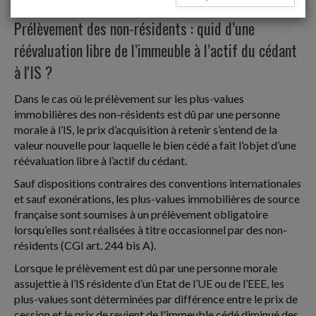
Non-résidents
Prélèvement des non-résidents : quid d’une
réévaluation libre de l’immeuble à l’actif du cédant
à l'IS ?
Dans le cas où le prélèvement sur les plus-values
immobilières des non-résidents est dû par une personne
morale à l’IS, le prix d’acquisition à retenir s’entend de la
valeur nouvelle pour laquelle le bien cédé a fait l’objet d’une
réévaluation libre à l’actif du cédant.
Sauf dispositions contraires des conventions internationales
et sauf exonérations, les plus-values immobilières de source
française sont soumises à un prélèvement obligatoire
lorsqu’elles sont réalisées à titre occasionnel par des non-
résidents (CGI art. 244 bis A).
Lorsque le prélèvement est dû par une personne morale
assujettie à l’IS résidente d’un Etat de l’UE ou de l’EEE, les
plus-values sont déterminées par différence entre le prix de
cession et le prix de revient de l'immeuble cédé diminué des