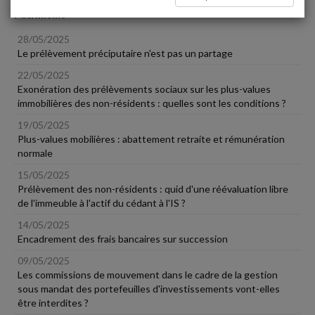
Patrimoine
28/05/2025
Le prélèvement préciputaire n'est pas un partage
22/05/2025
Exonération des prélèvements sociaux sur les plus-values
immobilières des non-résidents : quelles sont les conditions ?
19/05/2025
Plus-values mobilières : abattement retraite et rémunération
normale
15/05/2025
Prélèvement des non-résidents : quid d'une réévaluation libre
de l'immeuble à l'actif du cédant à l'IS ?
14/05/2025
Encadrement des frais bancaires sur succession
09/05/2025
Les commissions de mouvement dans le cadre de la gestion
sous mandat des portefeuilles d'investissements vont-elles
être interdites ?