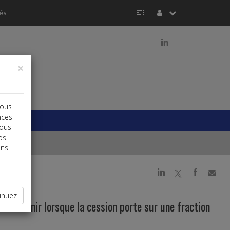
és
j
×
vous
nces
vous
os
ns.
j
a
b
inuez
t-il retenir lorsque la cession porte sur une fraction