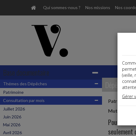
Qui sommes-nous ?
Nos missions
Nos coord
Comme t
permet
Base documentaire
(veille
connai
Dépêches
Thémes des Dépêches
attente
Patrimoine
Gérer 
Consultation par mois
Patrimoine
Juillet 2026
Mutations 
Juin 2026
Pour le cal
Mai 2026
seulement 
Avril 2026