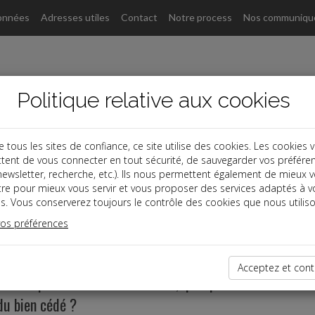
onnées
Adresses utiles
Contact
Notre process
Nos communiqu
Politique relative aux cookies
ous les sites de confiance, ce site utilise des cookies. Les cookies 
tent de vous connecter en tout sécurité, de sauvegarder vos préfére
, newsletter, recherche, etc.). Ils nous permettent également de mieux 
tre pour mieux vous servir et vous proposer des services adaptés à v
s. Vous conserverez toujours le contrôle des cookies que nous utiliso
vos préférences
d'immeubles
Acceptez et cont
cul des plus-values immobilières, quel prix de revient fau
du bien cédé ?