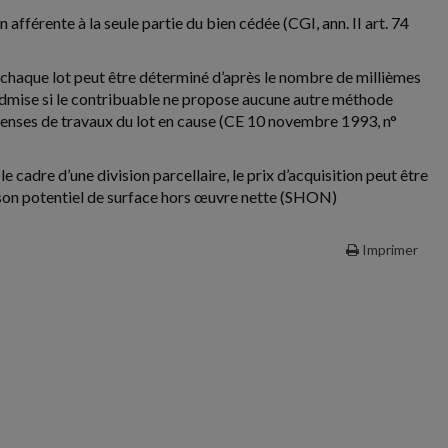
afférente à la seule partie du bien cédée (CGI, ann. II art. 74
de chaque lot peut être déterminé d’après le nombre de millièmes
dmise si le contribuable ne propose aucune autre méthode
épenses de travaux du lot en cause (CE 10 novembre 1993, n°
e cadre d’une division parcellaire, le prix d’acquisition peut être
e son potentiel de surface hors œuvre nette (SHON)
Imprimer