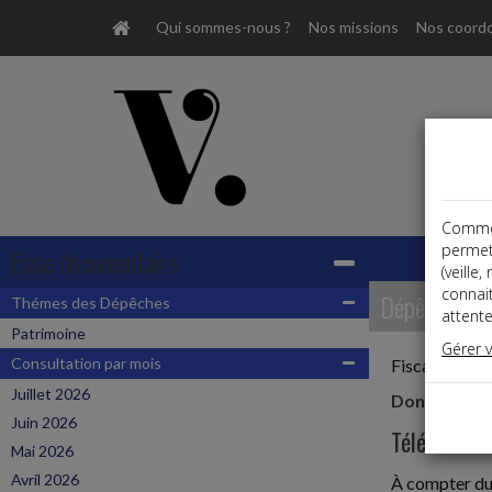
Qui sommes-nous ?
Nos missions
Nos coord
Comme t
permet
Base documentaire
(veille
connai
Dépêches
Thémes des Dépêches
attente
Patrimoine
Gérer 
Consultation par mois
Fiscal,Patrim
Juillet 2026
Donations e
Juin 2026
Télédéclara
Mai 2026
Avril 2026
À compter du