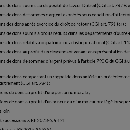
ons de dons soumis au dispositif de faveur Dutreil (CGI art. 787 B e
ons de dons de sommes d’argent exonérés sous condition d’affecta
ons des dons après exercice du droit de retour (CGI art. 791 ter) ;
ons de dons soumis à droits réduits dans les départements d’outre-
ns de dons relatifs à un patrimoine artistique national (CGI art. 11
ons de dons au profit d'un descendant venant en représentation de
ons de dons de sommes d'argent prévus à l'article 790 G du CGI à 
ons de dons comportant un rappel de dons antérieurs précédemment
gistrement (CGI art. 784) ;
ions de dons au profit d'une personne morale ;
ions de dons au profit d'un mineur ou d'un majeur protégé lorsque s
 loin :
t successions », RF
2023-6
, §
491
 fiscal », RF
2025
, §
55851