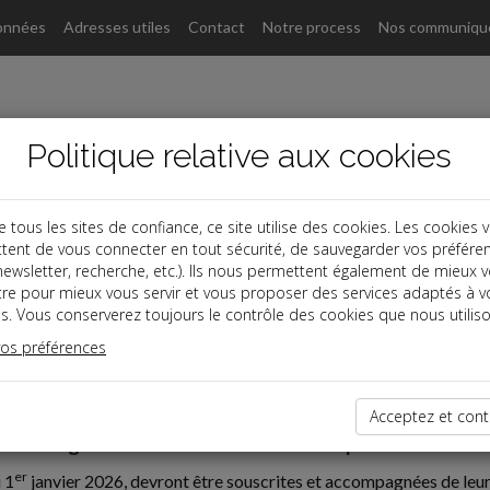
onnées
Adresses utiles
Contact
Notre process
Nos communiqu
Politique relative aux cookies
ous les sites de confiance, ce site utilise des cookies. Les cookies 
tent de vous connecter en tout sécurité, de sauvegarder vos préfére
, newsletter, recherche, etc.). Ils nous permettent également de mieux 
tre pour mieux vous servir et vous proposer des services adaptés à v
s. Vous conserverez toujours le contrôle des cookies que nous utiliso
vos préférences
oine
t successions
Acceptez et cont
tion obligatoire des dons manuels à compter de 2026
er
 1
janvier 2026, devront être souscrites et accompagnées de leur