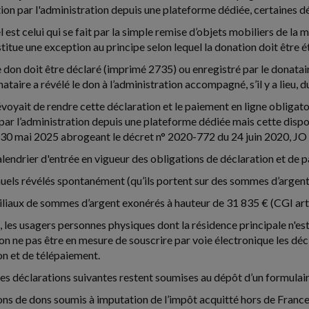
tion par l'administration depuis une plateforme dédiée, certaines 
est celui qui se fait par la simple remise d’objets mobiliers de la 
nstitue une exception au principe selon lequel la donation doit être ét
e don doit être déclaré (imprimé 2735) ou enregistré par le donatair
nataire a révélé le don à l’administration accompagné, s’il y a lieu, d
voyait de rendre cette déclaration et le paiement en ligne obligat
 par l’administration depuis une plateforme dédiée mais cette dispo
0 mai 2025 abrogeant le décret n° 2020-772 du 24 juin 2020, JO d
lendrier d'entrée en vigueur des obligations de déclaration et de pa
uels révélés spontanément (qu’ils portent sur des sommes d’argent, ti
iliaux de sommes d’argent exonérés à hauteur de 31 835 € (CGI art.
, les usagers personnes physiques dont la résidence principale n'est
ion ne pas être en mesure de souscrire par voie électronique les dé
on et de télépaiement.
les déclarations suivantes restent soumises au dépôt d’un formulai
ons de dons soumis à imputation de l’impôt acquitté hors de France 