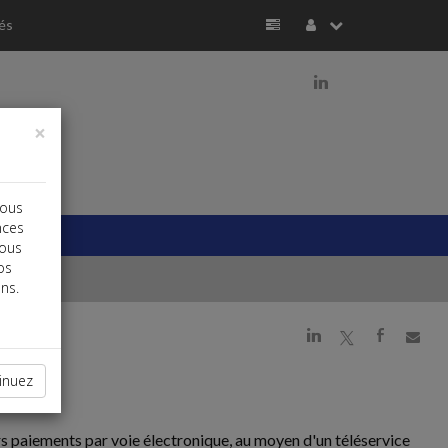
és
j
×
vous
nces
vous
os
ns.
j
a
b
inuez
s paiements par voie électronique, au moyen d'un téléservice