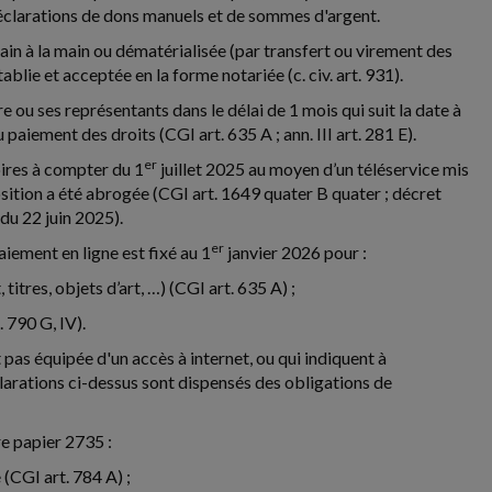
déclarations de dons manuels et de sommes d'argent.
main à la main ou dématérialisée (par transfert ou virement des
ablie et acceptée en la forme notariée (c. civ. art. 931).
e ou ses représentants dans le délai de 1 mois qui suit la date à
u paiement des droits (CGI art. 635 A ; ann. III art. 281 E).
er
oires à compter du 1
juillet 2025 au moyen d’un téléservice mis
sition a été abrogée (CGI art. 1649 quater B quater ; décret
u 22 juin 2025).
er
iement en ligne est fixé au 1
janvier 2026 pour :
tres, objets d’art, …) (CGI art. 635 A) ;
 790 G, IV).
 pas équipée d'un accès à internet, ou qui indiquent à
clarations ci-dessus sont dispensés des obligations de
re papier 2735 :
(CGI art. 784 A) ;